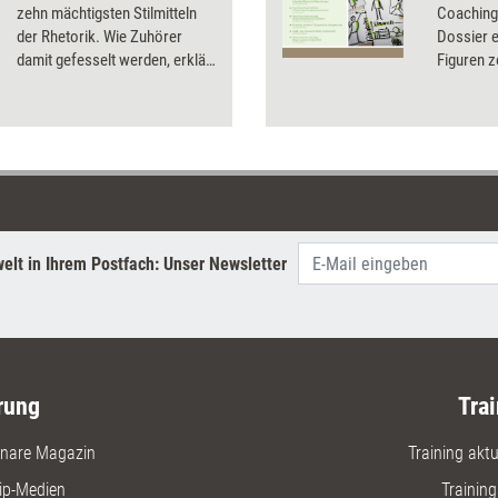
zehn mächtigsten Stilmitteln
Coaching 
der Rhetorik. Wie Zuhörer
Dossier e
damit gefesselt werden, erklärt
Figuren z
Kommunikationsberater und -
Bildkarte
trainer Udo Kreggenfeld.
Sketchno
verbesser
elt in Ihrem Postfach: Unser Newsletter
rung
Trai
nare Magazin
Training aktue
ip-Medien
Trainin