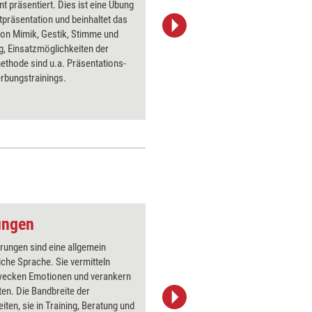
nt präsentiert. Dies ist eine Übung
Übung ist
tpräsentation und beinhaltet das
für Rheto
von Mimik, Gestik, Stimme und
sensibili
, Einsatzmöglichkeiten der
und Tonfa
thode sind u.a. Präsentations-
trennen, 
rbungstrainings.
Körperau
Auftritt 
Präsenz 
ungen
Mensch mit Megafo
erungen sind eine allgemein
Über 1000
iche Sprache. Sie vermitteln
Flipchart
wecken Emotionen und verankern
PowerPoin
en. Die Bandbreite der
Bildsprac
iten, sie in Training, Beratung und
aktuell ha