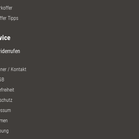
rkoffer
ffer Tipps
vice
iderrufen
ner / Kontakt
GB
freiheit
schutz
essum
men
bung