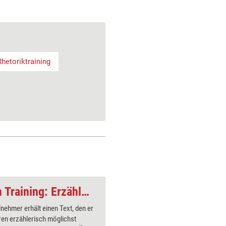
Rhetoriktraining
Theatermethoden im Training: Erzähltheater
lnehmer erhält einen Text, den er
Die Teiln
en erzählerisch möglichst
Rolle und