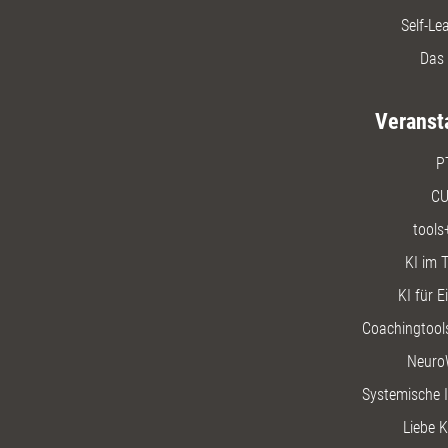
Self-Le
Das 
Veranst
P
CU
tools
KI im T
KI für E
Coachingtools
Neuro
Systemische I
Liebe K