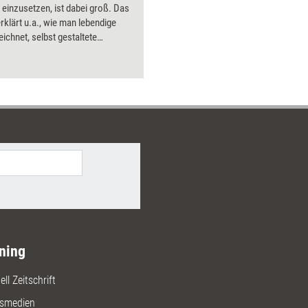
einzusetzen, ist dabei groß. Das
Bilder.
rklärt u.a., wie man lebendige
eichnet, selbst gestaltete
n verwendet und durch
tes die Beziehung zum Coachee
t.
ning
ll Zeitschrift
gsmedien