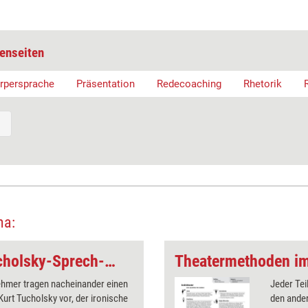
enseiten
rpersprache
Präsentation
Redecoaching
Rhetorik
ma:
Rhetorik-Übung: Tucholsky-Sprech-Spiel
ehmer tragen nacheinander einen
Jeder Tei
Kurt Tucholsky vor, der ironische
den ander