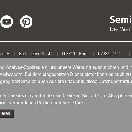
 GmbH
|
Endenicher Str. 41
|
D-53115 Bonn
|
0228/97791-0
|
gung Analyse-Cookies ein, um unsere Werbung auszurichten und Ih
erbessern. Bei dem eingesetzten Dienstleister kann es auch zu 
igung bezieht sich auch auf die Erlaubnis, diese Datenübermit
er Cookies einverstanden sind, klicken Sie bitte auf Akzeptiere
amit verbundenen Risiken finden Sie
hier
.
ieren