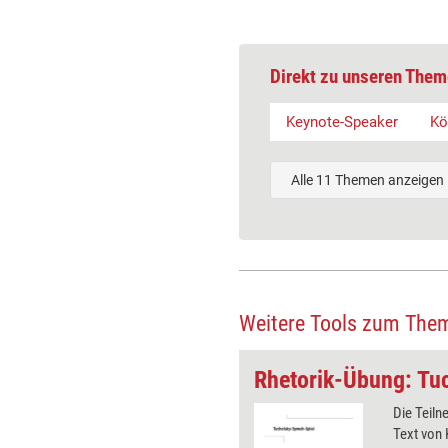
Direkt zu unseren Them
Keynote-Speaker
Kö
Alle 11 Themen anzeigen
Weitere Tools zum The
Theatermethoden im Training: Stimme und Position
ehmer probieren ihre Stimme in
Die Teiln
denen Körperpositionen aus, um
Text von 