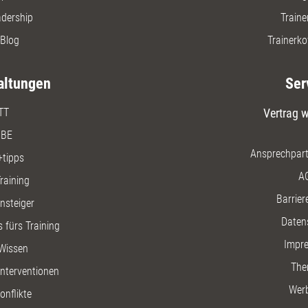
adership
Traine
Blog
Trainerko
altungen
Ser
TT
Vertrag w
BE
Ansprechpart
+tipps
A
raining
Barriere
insteiger
Daten
 fürs Training
Impr
Wissen
The
nterventionen
Wer
onflikte