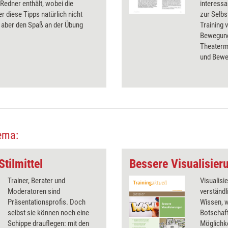
 Redner enthält, wobei die
interessa
r diese Tipps natürlich nicht
zur Selbs
 aber den Spaß an der Übung
Training 
Bewegung
Theaterme
und Bewe
ema:
Stilmittel
Bessere Visualisier
Trainer, Berater und
Visualisi
Moderatoren sind
verständl
Präsentationsprofis. Doch
Wissen, 
selbst sie können noch eine
Botschaft
Schippe drauflegen: mit den
Möglichke