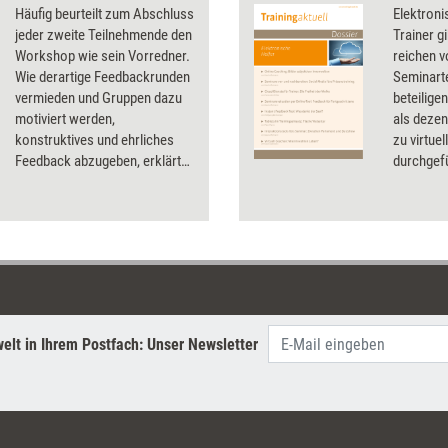
Häufig beurteilt zum Abschluss
Elektroni
jeder zweite Teilnehmende den
Trainer gi
Workshop wie sein Vorredner.
reichen v
Wie derartige Feedbackrunden
Seminart
vermieden und Gruppen dazu
beteilige
motiviert werden,
als dezen
konstruktives und ehrliches
zu virtue
Feedback abzugeben, erklärt
durchgef
Berater Dirk Bathen.
von Traini
Werkzeug
und erläu
optimal 
elt in Ihrem Postfach: Unser Newsletter