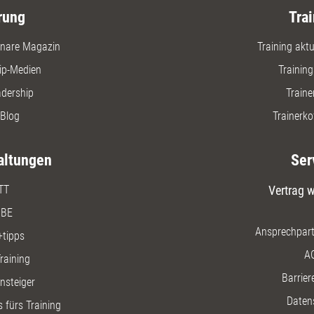
rung
Trai
nare Magazin
Training aktue
ip-Medien
Trainin
adership
Traine
Blog
Trainerko
altungen
Ser
TT
Vertrag w
BE
Ansprechpart
+tipps
A
raining
Barriere
insteiger
Daten
 fürs Training