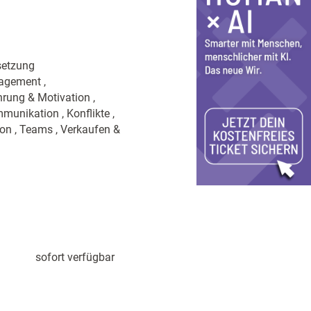
setzung
agement ,
rung & Motivation ,
unikation , Konflikte ,
ion , Teams , Verkaufen &
sofort verfügbar