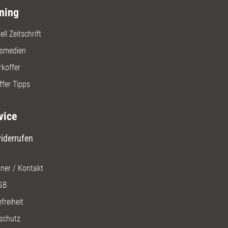
ning
ll Zeitschrift
gsmedien
rkoffer
ffer Tipps
vice
iderrufen
ner / Kontakt
GB
freiheit
schutz