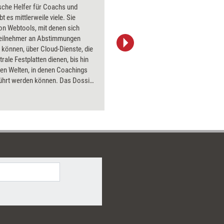
sche Helfer für Coachs und
Über 1000
bt es mittlerweile viele. Sie
Flipchart
on Webtools, mit denen sich
PowerPoin
eilnehmer an Abstimmungen
Bildsprac
n können, über Cloud-Dienste, die
aktuell ha
trale Festplatten dienen, bis hin
Bilder.
llen Welten, in denen Coachings
ührt werden können. Das Dossier
ng aktuell stellt elektronische
e für verschieden Zwecke vor
tert, wie Trainer und Coachs sie
nutzen können.