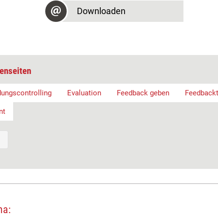
Downloaden
enseiten
dungscontrolling
Evaluation
Feedback geben
Feedback
nt
ma: