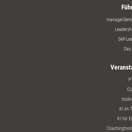
Füh
managerSemi
Leadersh
Self-Le
Das 
Veranst
P
CU
tools
KI im T
KI für E
Coachingtools