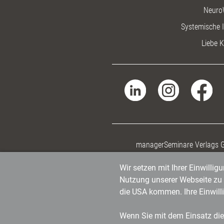
Neuro
Systemische I
Liebe K
managerSeminare Verlags
Wir setzen mit Ihrer Einwilli
Nutzung unserer Webseite zu v
die USA kommen. Ihre Einwill
Wenn Sie mit dem Einsatz dies