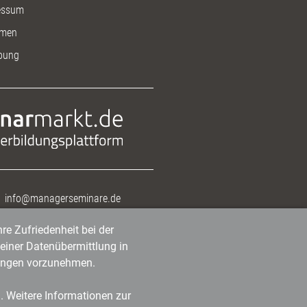
essum
men
bung
info@managerseminare.de
re Zufriedenheit bei der
einer Datenübermittlung in
tlungen vorzunehmen.
n. Weitere Informationen zur