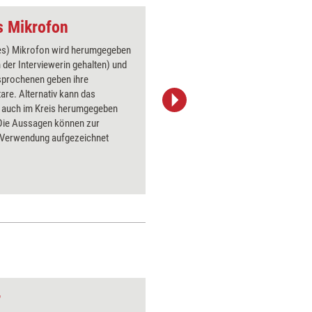
s Mikrofon
tes) Mikrofon wird herumgegeben
Dies ist 
 der Interviewerin gehalten) und
Teilnehme
sprochenen geben ihre
Rückmeld
re. Alternativ kann das
notieren,
 auch im Kreis herumgegeben
Schatzkis
Die Aussagen können zur
Mülleimer
 Verwendung aufgezeichnet
r
Präsentation