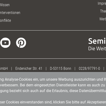
Impr
Wissen
The
nterventionen
Wer
onflikte
 GmbH
|
Endenicher Str. 41
|
D-53115 Bonn
|
0228/97791-0
|
gung Analyse-Cookies ein, um unsere Werbung auszurichten und Ih
erbessern. Bei dem eingesetzten Dienstleister kann es auch zu 
igung bezieht sich auch auf die Erlaubnis, diese Datenübermit
er Cookies einverstanden sind, klicken Sie bitte auf Akzeptiere