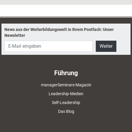
zahlreiche Theorien und ebenso viele praktische Techniken entwickelt.
Ein Blick auf sein umfangreiches Werk.
News aus der Weiterbildungswelt in Ihrem Postfach: Unser
Newsletter
Weiter
Führung
managerSeminare Magazin
Leadership-Medien
Self-Leadership
Das Blog