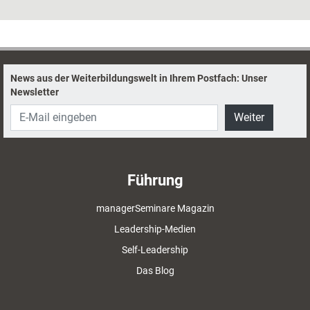
Verantwortung übernehmen. Doch wie lässt sich ein Teamklima
schaffen, in dem Führungskräfte Aufgaben gerne abgeben und
Teammitglieder sich imstande fühlen, sie zu übernehmen?
News aus der Weiterbildungswelt in Ihrem Postfach: Unser
Newsletter
Weiter
Führung
managerSeminare Magazin
Leadership-Medien
Self-Leadership
Das Blog