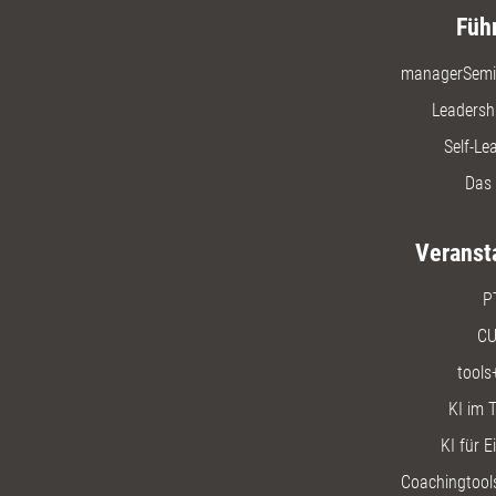
Füh
managerSemi
Leadersh
Self-Le
Das 
Veranst
P
CU
tools
KI im T
KI für E
Coachingtools