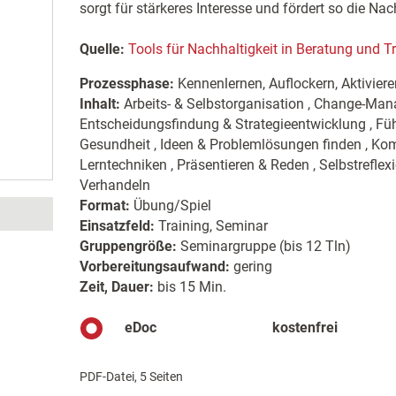
sorgt für stärkeres Interesse und fördert so die Nac
Quelle:
Tools für Nachhaltigkeit in Beratung und T
Prozessphase:
Kennenlernen, Auflockern, Aktiviere
Inhalt:
Arbeits- & Selbstorganisation , Change-Man
Entscheidungsfindung & Strategieentwicklung , Füh
Gesundheit , Ideen & Problemlösungen finden , Komm
Lerntechniken , Präsentieren & Reden , Selbstreflex
Verhandeln
Format:
Übung/Spiel
Einsatzfeld:
Training, Seminar
Gruppengröße:
Seminargruppe (bis 12 Tln)
Vorbereitungsaufwand:
gering
Zeit, Dauer:
bis 15 Min.
eDoc
kostenfrei
PDF-Datei, 5 Seiten