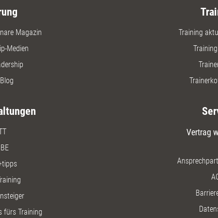
rung
Trai
nare Magazin
Training aktue
ip-Medien
Trainin
adership
Traine
Blog
Trainerko
altungen
Ser
TT
Vertrag w
BE
Ansprechpart
+tipps
A
raining
Barriere
insteiger
Daten
 fürs Training