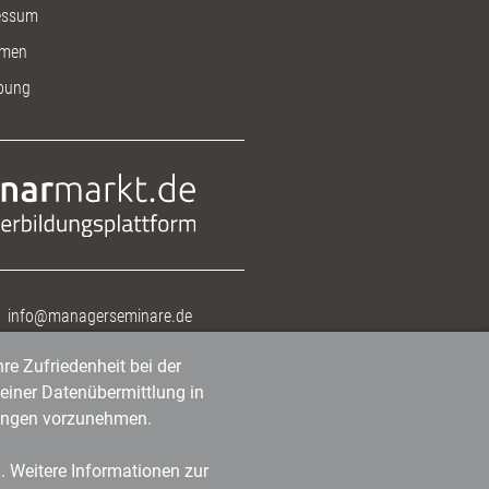
essum
men
bung
info@managerseminare.de
re Zufriedenheit bei der
einer Datenübermittlung in
tlungen vorzunehmen.
n. Weitere Informationen zur