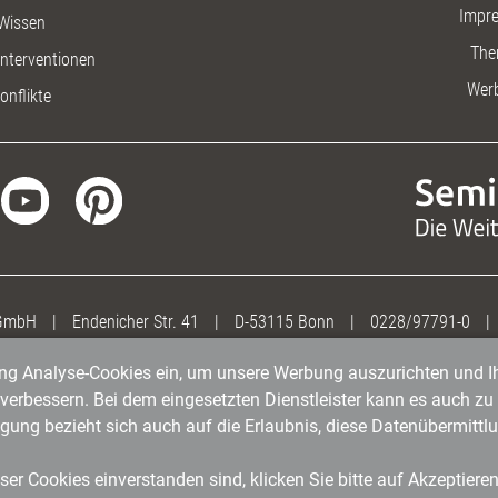
Impr
Wissen
The
nterventionen
Wer
onflikte
 GmbH
|
Endenicher Str. 41
|
D-53115 Bonn
|
0228/97791-0
|
gung Analyse-Cookies ein, um unsere Werbung auszurichten und Ih
erbessern. Bei dem eingesetzten Dienstleister kann es auch zu 
igung bezieht sich auch auf die Erlaubnis, diese Datenübermit
er Cookies einverstanden sind, klicken Sie bitte auf Akzeptiere