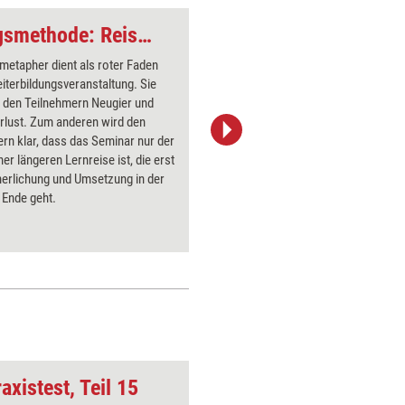
Nachhaltige Trainingsmethode: Reisemetapher
metapher dient als roter Faden
Der Train
eiterbildungsveranstaltung. Sie
den Teiln
i den Teilnehmern Neugier und
möglichst
rlust. Zum anderen wird den
verdeutlic
rn klar, dass das Seminar nur der
Weg zu d
ner längeren Lernreise ist, die erst
Teilnehme
nerlichung und Umsetzung in der
Mitwirkun
 Ende geht.
hinzuarbe
nachhalti
axistest, Teil 15
Notiz