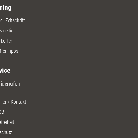
ning
ll Zeitschrift
gsmedien
rkoffer
ffer Tipps
vice
iderrufen
ner / Kontakt
GB
freiheit
schutz