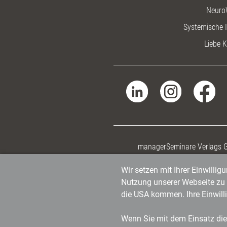
Neuro
Systemische I
Liebe K
managerSeminare Verlags
Wir setzen mit Ihrer Einwilli
Nutzung unserer Webseite zu v
die USA kommen. Ihre Einwill
Wenn Sie mit dem Einsatz dies