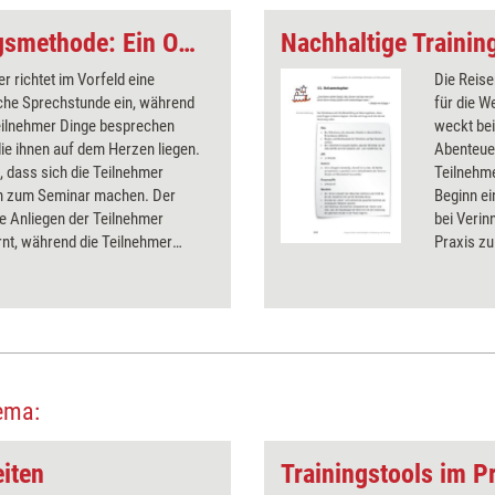
Nachhaltige Trainingsmethode: Ein Ohr für Sie – die 'Trainer-Hotline'
er richtet im Vorfeld eine
Die Reise
sche Sprechstunde ein, während
für die W
Teilnehmer Dinge besprechen
weckt be
ie ihnen auf dem Herzen liegen.
Abenteue
es, dass sich die Teilnehmer
Teilnehme
 zum Seminar machen. Der
Beginn ei
ie Anliegen der Teilnehmer
bei Verin
nt, während die Teilnehmer
Praxis zu
, ihre Wünsche werden
men.
ema:
iten
Trainingstools im Pr