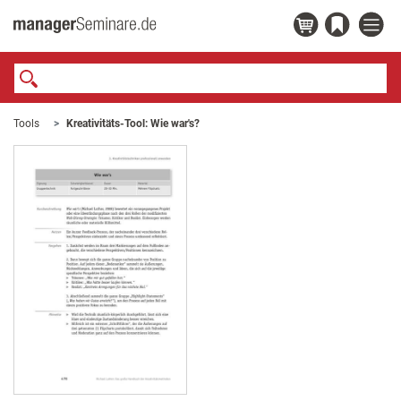
Tools
Kreativitäts-Tool: Wie war's?