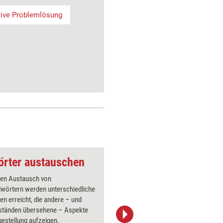
tive Problemlösung
Wörter austauschen
Kreativitäts-Tool: 
nen Austausch von
Diese Ana
lwörtern werden unterschiedliche
Schritten
n erreicht, die andere – und
Teilberei
ständen übersehene – Aspekte
analysier
gestellung aufzeigen.
Brainwalk