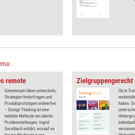
ema:
es remote
Gemeinsam Ideen entwickeln,
Ob in Tra
Strategien hinterfragen und
weiterbil
Produktprototypen entwerfen
haben. D
– Design Thinking ist eine
unterschi
beliebte Methode bei allerlei
Hintergru
Problemstellungen. Ingrid
individue
Gerstbach erklärt, worauf es
versammel