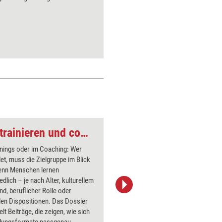
Zielgruppengerecht trainieren und coachen
Problemlösung
inings oder im Coaching: Wer
Über 1000
det, muss die Zielgruppe im Blick
Flipchart
enn Menschen lernen
PowerPoin
edlich – je nach Alter, kulturellem
Bildsprac
nd, beruflicher Rolle oder
aktuell ha
llen Dispositionen. Das Dossier
Bilder.
t Beiträge, die zeigen, wie sich