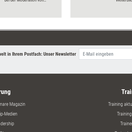
bei der Moderation von
Weiterbi
virtuellen Design-Thinking-
gestalten
Workshops ankommt.
elt in Ihrem Postfach: Unser Newsletter
rung
Trai
nare Magazin
Training aktue
ip-Medien
Trainin
adership
Traine