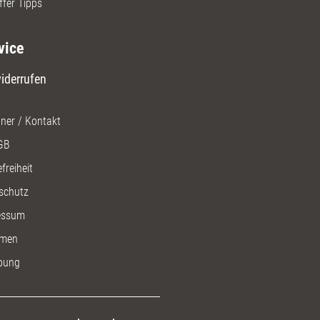
ffer Tipps
vice
iderrufen
ner / Kontakt
GB
freiheit
schutz
essum
men
bung