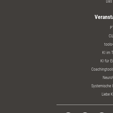
Das 
Veranst
P
CU
tools
KI im T
KI für E
Coachingtools
Neuro
Systemische I
Liebe K