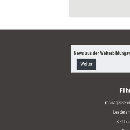
News aus der Weiterbildungsw
Weiter
Füh
managerSemi
Leadersh
Self-Le