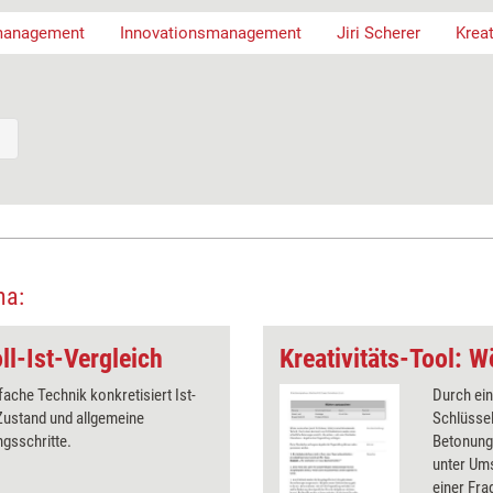
management
Innovationsmanagement
Jiri Scherer
Krea
ma:
oll-Ist-Vergleich
Kreativitäts-Tool: 
fache Technik konkretisiert Ist-
Durch ei
Zustand und allgemeine
Schlüsse
gsschritte.
Betonunge
unter Um
einer Fra