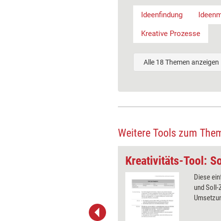
Ideenfindung
Ideen
Kreative Prozesse
Alle 18 Themen anzeigen
Weitere Tools zum The
Kreativitäts-Tool: Progressive Abstraktion
Kreativitäts-Tool: S
rogressiven Abstraktion wird eine
Diese ein
tellung zunehmend abstrahiert.
und Soll-
sel der Abstraktionsebene dient
Umsetzun
ergeordnete Zusammenhänge zu
intergründe offenzulegen und zum