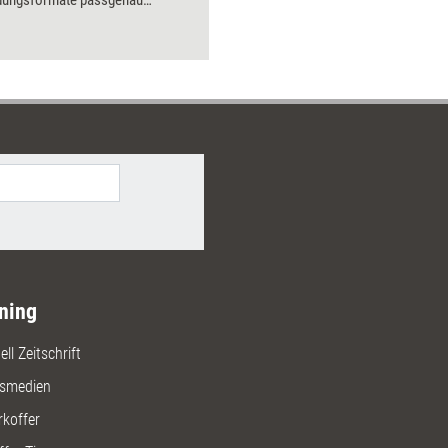
ldungsformate passgenau
 lassen.
ning
ll Zeitschrift
gsmedien
rkoffer