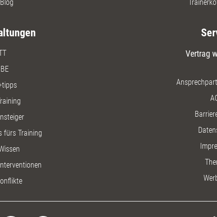
Blog
Trainerko
altungen
Ser
TT
Vertrag w
BE
Ansprechpart
+tipps
A
raining
Barriere
insteiger
Daten
 fürs Training
Impr
Wissen
The
nterventionen
Wer
onflikte