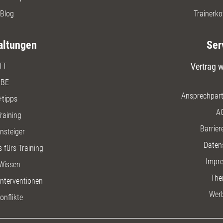
Blog
Trainerko
altungen
Ser
TT
Vertrag w
BE
Ansprechpart
+tipps
A
raining
Barriere
insteiger
Daten
 fürs Training
Impr
Wissen
The
nterventionen
Wer
onflikte