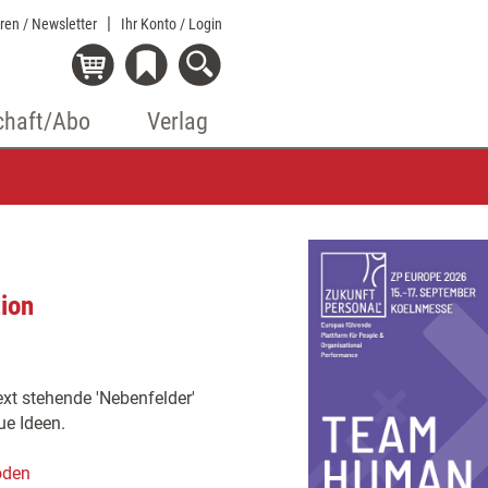
eren / Newsletter
Ihr Konto
/ Login
chaft/Abo
Verlag
tion
xt stehende 'Nebenfelder'
ue Ideen.
oden