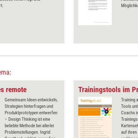
t.
Möglichk
ema:
es remote
Trainingstools im Pr
Gemeinsam Ideen entwickeln,
Training 
Strategien hinterfragen und
Tools unt
Produktprototypen entwerfen
Coachs in
– Design Thinking ist eine
Trainings
beliebte Methode bei allerlei
Kartenset
Problemstellungen. Ingrid
auf ihren