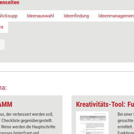
enseiten
licksupp
Ideenauswahl
Ideenfindung
Ideenmanagemen
nt
ma:
 SAMM
Kreativitäts-Tool: F
ss, der verbessert werden soll,
Bei einer
r Checkliste gegenübergestellt.
gesuchte
 Weise werden die Hauptschritte
ermittelt
zesses hinterfragt und
Funktion