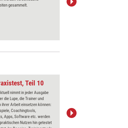
eiten gesammelt.
angespro
axistest, Teil 10
Problemlösung
aktuell nimmt in jeder Ausgabe
Über 1000
er die Lupe, die Trainer und
Flipchart
 ihrer Arbeit einsetzen können:
PowerPoin
spiele, Coachingtools,
Bildsprac
s, Apps, Software etc. werden
aktuell ha
 praktischen Nutzen hin getestet
Bilder.