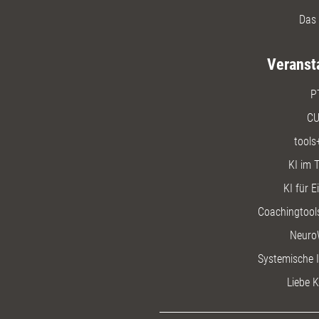
Das 
Veranst
P
CU
tools
KI im T
KI für E
Coachingtools
Neuro
Systemische I
Liebe K