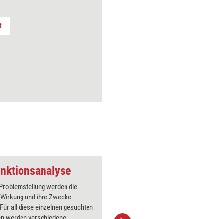
t
unktionsanalyse
 Problemstellung werden die
Für eine
 Wirkung und ihre Zwecke
problemn
. Für all diese einzelnen gesuchten
genutzt. 
en werden verschiedene
intuitiv