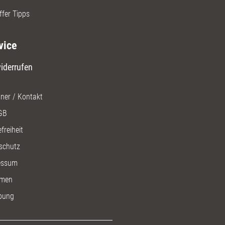
ffer Tipps
vice
iderrufen
ner / Kontakt
GB
freiheit
schutz
essum
men
bung