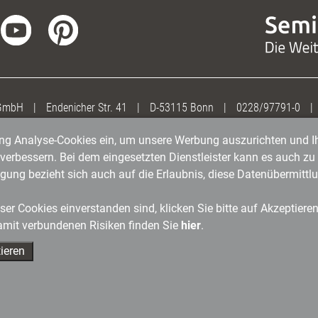
 GmbH
|
Endenicher Str. 41
|
D-53115 Bonn
|
0228/97791-0
|
gung Analyse-Cookies ein, um unsere Werbung auszurichten und Ih
erbessern. Bei dem eingesetzten Dienstleister kann es auch zu 
igung bezieht sich auch auf die Erlaubnis, diese Datenübermit
er Cookies einverstanden sind, klicken Sie bitte auf Akzeptiere
amit verbundenen Risiken finden Sie
hier
.
ieren