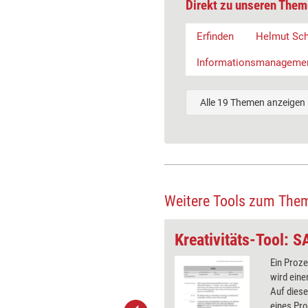
Direkt zu unseren Them
Erfinden
Helmut Sch
Informationsmanageme
Alle 19 Themen anzeigen
Weitere Tools zum The
rakel
Kreativitäts-Tool:
t oder Teilnehmer stellt sich
Ein Proze
ne Frage. Dazu wählt er einen
wird eine
chen Gegenstand und überlegt, wie
Auf diese
ch mit seiner Fragestellung
eines Pro