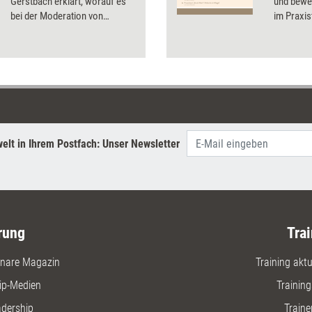
Gerstbach erklärt, worauf es
und bewer
bei der Moderation von
im Praxis
virtuellen Design-Thinking-
Testerge
Workshops ankommt.
Infos zu 
elt in Ihrem Postfach: Unser Newsletter
rung
Trai
nare Magazin
Training aktue
ip-Medien
Trainin
adership
Traine