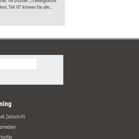
tet. Im Dossier „Trainingstools
test, Teil 10“ können Sie alle
bnisse aus 2016 nachlesen – mit
Preisen und Bezugsquellen.
ning
ll Zeitschrift
gsmedien
rkoffer