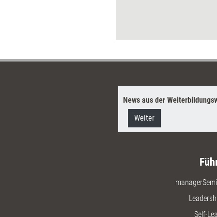
News aus der Weiterbildungsw
Weiter
Füh
managerSemi
Leadersh
Self-Le