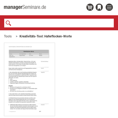
Tools
Kreativitäts-Tool: Haferflocken-Worte