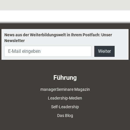
Lebensthema: Konflikte – und wie man sie auflöst. Dazu hat er
zahlreiche Theorien und ebenso viele praktische Techniken entwickelt.
Ein Blick auf sein umfangreiches Werk.
News aus der Weiterbildungswelt in Ihrem Postfach: Unser
Newsletter
Weiter
Führung
managerSeminare Magazin
Leadership-Medien
Self-Leadership
Das Blog