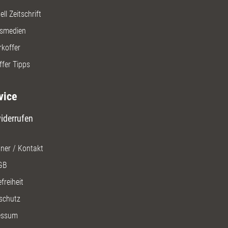
ll Zeitschrift
gsmedien
rkoffer
ffer Tipps
vice
iderrufen
ner / Kontakt
GB
freiheit
schutz
essum