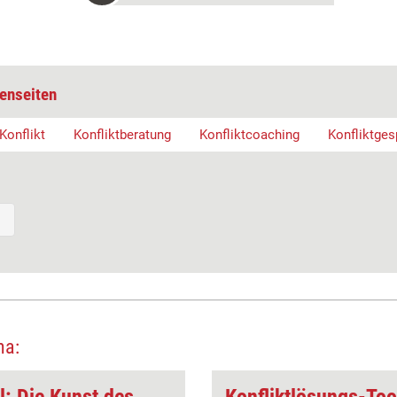
enseiten
Konflikt
Konfliktberatung
Konfliktcoaching
Konfliktges
ma: