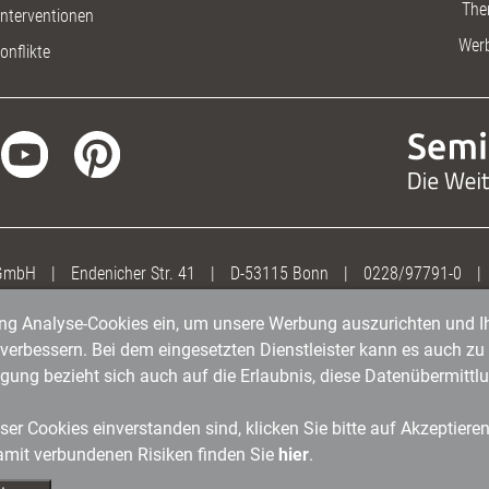
The
nterventionen
Wer
onflikte
 GmbH
|
Endenicher Str. 41
|
D-53115 Bonn
|
0228/97791-0
|
gung Analyse-Cookies ein, um unsere Werbung auszurichten und Ih
erbessern. Bei dem eingesetzten Dienstleister kann es auch zu 
igung bezieht sich auch auf die Erlaubnis, diese Datenübermit
er Cookies einverstanden sind, klicken Sie bitte auf Akzeptiere
amit verbundenen Risiken finden Sie
hier
.