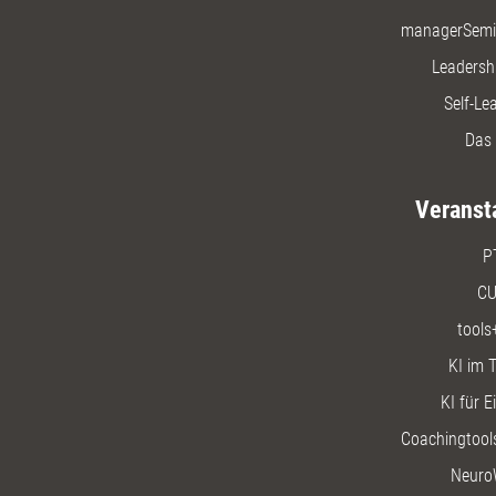
managerSemi
Leadersh
Self-Le
Das 
Veranst
P
CU
tools
KI im T
KI für E
Coachingtools
Neuro