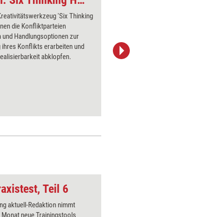
Konfliktlösungs-Tool: Six Thinking Hats
reativitätswerkzeug 'Six Thinking
Nach gelu
nen die Konfliktparteien
vereinbare
 und Handlungsoptionen zur
immer da
 ihres Konflikts erarbeiten und
Alltag ei
Realisierbarkeit abklopfen.
Konfliktd
symbolisc
Konfliktp
eindeutig
axistest, Teil 6
Bedrohung
ing aktuell-Redaktion nimmt
Über 1000
 Monat neue Trainingstools
Flipchart