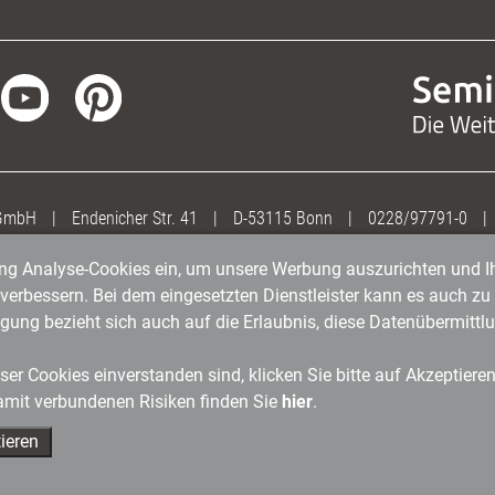
 GmbH
|
Endenicher Str. 41
|
D-53115 Bonn
|
0228/97791-0
|
gung Analyse-Cookies ein, um unsere Werbung auszurichten und Ih
erbessern. Bei dem eingesetzten Dienstleister kann es auch zu 
igung bezieht sich auch auf die Erlaubnis, diese Datenübermit
er Cookies einverstanden sind, klicken Sie bitte auf Akzeptiere
amit verbundenen Risiken finden Sie
hier
.
ieren