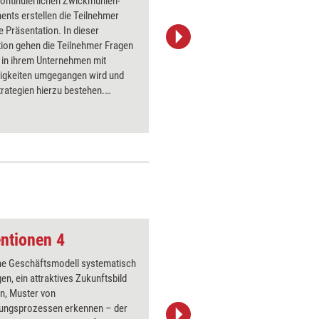
ontinuierlichen Zwickmühlen-
Frage na
nts erstellen die Teilnehmer
VUCA-Wel
e Präsentation. In dieser
Ungewiss
ion gehen die Teilnehmer Fragen
und der 
 in ihrem Unternehmen mit
Genau das
igkeiten umgegangen wird und
thematisi
rategien hierzu bestehen.
bearbeite
t wird dann, welche Strategien
 sind und welche nicht.
ntionen 4
Gemeinsames Proje
ne Geschäftsmodell systematisch
Über 1000
gen, ein attraktives Zukunftsbild
Flipchart
n, Muster von
PowerPoin
ungsprozessen erkennen – der
Bildsprac