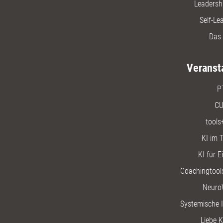
Leadersh
Self-Le
Das 
Veranst
P
CU
tools
KI im T
KI für E
Coachingtools
Neuro
Systemische I
Liebe K