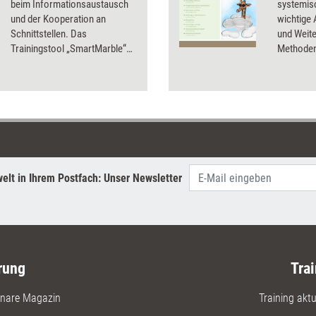
beim Informationsaustausch
systemisc
und der Kooperation an
wichtige
Schnittstellen. Das
und Weite
Trainingstool „SmartMarble“
Methoden
soll Teams dabei unterstützen,
und erklär
besser zu kommunizieren, und
angewend
dadurch die Zusammenarbeit
erleichtern. Dozentin Sarah
Luckat hat es für Training
aktuell einem Praxistest
unterzogen.
elt in Ihrem Postfach: Unser Newsletter
rung
Trai
nare Magazin
Training aktue