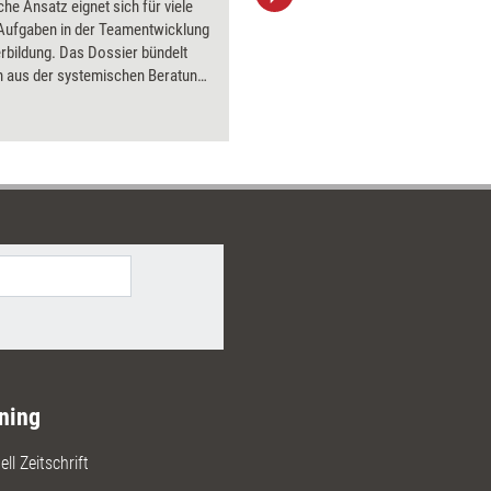
he Ansatz eignet sich für viele
aktuell ha
 Aufgaben in der Teamentwicklung
Bilder.
rbildung. Das Dossier bündelt
 aus der systemischen Beratung
t, wie sie in der Praxis
et werden können.
ning
ll Zeitschrift