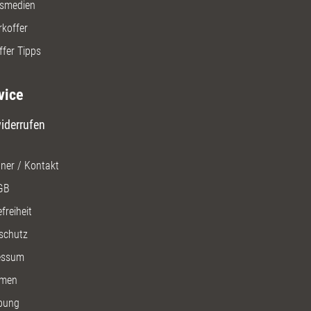
gsmedien
rkoffer
ffer Tipps
vice
iderrufen
ner / Kontakt
GB
freiheit
schutz
essum
men
bung