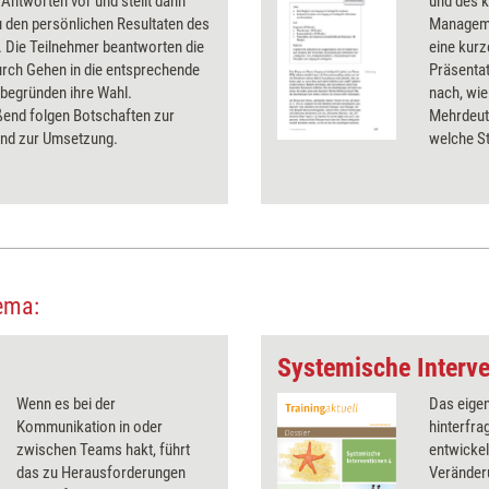
Antworten vor und stellt dann
und des k
 den persönlichen Resultaten des
Manageme
. Die Teilnehmer beantworten die
eine kurz
urch Gehen in die entsprechende
Präsentat
begründen ihre Wahl.
nach, wie
ßend folgen Botschaften zur
Mehrdeut
und zur Umsetzung.
welche St
Diskutier
hilfreich
ema:
Systemische Interve
Wenn es bei der
Das eige
Kommunikation in oder
hinterfra
zwischen Teams hakt, führt
entwickel
das zu Herausforderungen
Veränder