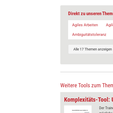
Direkt zu unseren Them
Agiles Arbeiten
Agi
Ambiguitätstoleranz
Alle 17 Themen anzeigen
Weitere Tools zum The
Komplexitäts-Tool: Was das Team-Canvas und ein Kühlschrank gemeinsam haben
dieser Übung ist es, sichtbar zu
Der Train