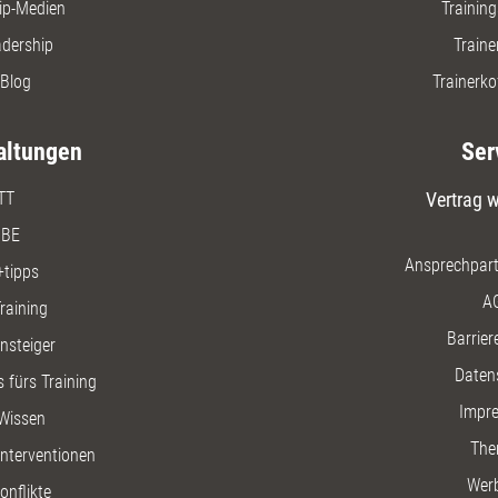
ip-Medien
Trainin
adership
Traine
Blog
Trainerko
altungen
Ser
TT
Vertrag w
BE
Ansprechpart
+tipps
A
raining
Barriere
insteiger
Daten
 fürs Training
Impr
Wissen
The
nterventionen
Wer
onflikte