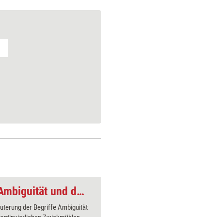
Komplexitäts-Tool: Ambiguität und das kontinuierliche Zwickmühlen-Management
uterung der Begriffe Ambiguität
Selbstorg