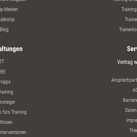
ip-Medien
Trainin
adership
Traine
Blog
Trainerko
altungen
Ser
TT
Vertrag w
BE
Ansprechpart
+tipps
A
raining
Barriere
insteiger
Daten
 fürs Training
Impr
Wissen
The
nterventionen