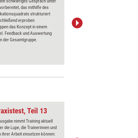
 ein schwieriges Gespräch unter
Paare ge
vorbereitet, das mithilfe des
Im ersten
ationsquadrats strukturiert
Beobacht
schließend erproben
kommen 
uppen das Konzept in einem
Interpret
iel. Feedback und Auswertung
der erste
in der Gesamtgruppe.
das Gebe
trainiert.
axistest, Teil 13
Kommunikationsqua
Ausgabe nimmt Training aktuell
Über 1000
er die Lupe, die Trainerinnen und
Flipchart
 ihrer Arbeit einsetzen können:
PowerPoin