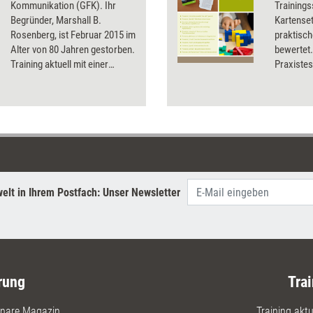
Kommunikation (GFK). Ihr
Trainings
Begründer, Marshall B.
Kartenset
Rosenberg, ist Februar 2015 im
praktisch
Alter von 80 Jahren gestorben.
bewertet.
Training aktuell mit einer
Praxistest
Darstellung seines Ansatzes
Testerge
und einer Würdigung seines
Schaffens.
elt in Ihrem Postfach: Unser Newsletter
rung
Trai
nare Magazin
Training aktue