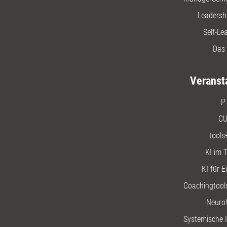
Leadersh
Self-Le
Das 
Veranst
P
CU
tools
KI im T
KI für E
Coachingtools
Neuro
Systemische I