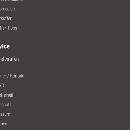
gsmedien
rkoffer
ffer Tipps
vice
iderrufen
ner / Kontakt
GB
freiheit
schutz
essum
men