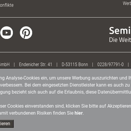
Wer
onflikte
 GmbH
|
Endenicher Str. 41
|
D-53115 Bonn
|
0228/97791-0
|
gung Analyse-Cookies ein, um unsere Werbung auszurichten und Ih
erbessern. Bei dem eingesetzten Dienstleister kann es auch zu 
igung bezieht sich auch auf die Erlaubnis, diese Datenübermit
er Cookies einverstanden sind, klicken Sie bitte auf Akzeptiere
amit verbundenen Risiken finden Sie
hier
.
ieren