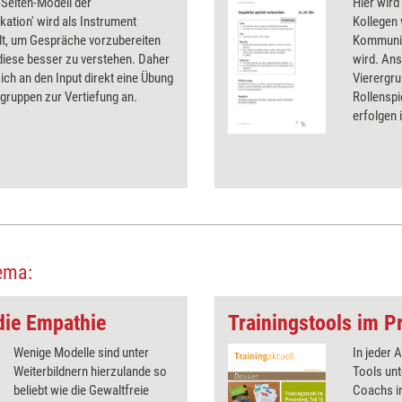
-Seiten-Modell der
Hier wird
ation' wird als Instrument
Kollegen 
lt, um Gespräche vorzubereiten
Kommunik
diese besser zu verstehen. Daher
wird. An
sich an den Input direkt eine Übung
Vierergr
rgruppen zur Vertiefung an.
Rollensp
erfolgen 
ema:
die Empathie
Trainingstools im Pr
Wenige Modelle sind unter
In jeder 
Weiterbildnern hierzulande so
Tools unt
beliebt wie die Gewaltfreie
Coachs in