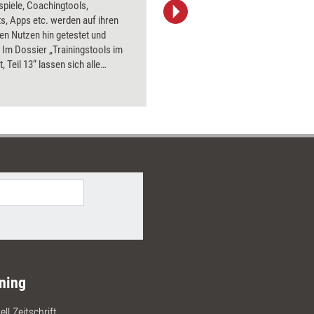
spiele, Coachingtools,
Bildsprac
s, Apps etc. werden auf ihren
aktuell ha
en Nutzen hin getestet und
Bilder.
 Im Dossier „Trainingstools im
, Teil 13“ lassen sich alle
bnisse aus 2019 nachlesen.
ning
ll Zeitschrift