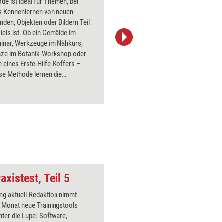
de ist ideal für Themen, bei
Wenn im S
s Kennenlernen von neuen
zusammen
den, Objekten oder Bildern Teil
gearbeite
iels ist. Ob ein Gemälde im
mit unter
inar, Werkzeuge im Nähkurs,
zusammen
anze im Botanik-Workshop oder
Methode 
te eines Erste-Hilfe-Koffers –
Passt zu
se Methode lernen die
enden die neuen Objekte kennen
ssern gleichzeitig ihre
en zu beobachten,
hmen und sich klar
cken.
axistest, Teil 5
Input
ing aktuell-Redaktion nimmt
Über 1000
 Monat neue Trainingstools
Flipchart
unter die Lupe: Software,
PowerPoin