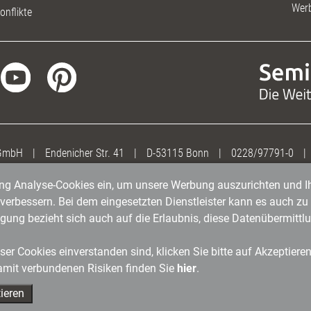
Wer
onflikte
 GmbH
|
Endenicher Str. 41
|
D-53115 Bonn
|
0228/97791-0
|
gung Analyse-Cookies ein, um unsere Werbung auszurichten und Ih
erbessern. Bei dem eingesetzten Dienstleister kann es auch zu 
igung bezieht sich auch auf die Erlaubnis, diese Datenübermit
er Cookies einverstanden sind, klicken Sie bitte auf Akzeptiere
amit verbundenen Risiken finden Sie
hier
.
ieren