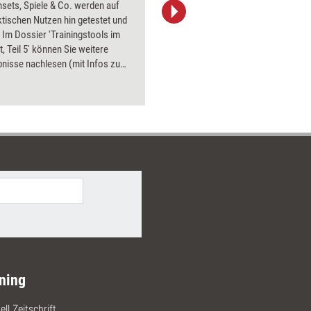
sets, Spiele & Co. werden auf
Bildsprac
ktischen Nutzen hin getestet und
aktuell ha
 Im Dossier 'Trainingstools im
Bilder.
t, Teil 5' können Sie weitere
nisse nachlesen (mit Infos zu
nd Bezugsquellen). Getestet
a. verschiedene Trainingsspiele
nsets, eine Trainings-DVD und ein
ionstool.
ning
ll Zeitschrift