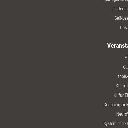
Leadersh
Self-Le
Das 
Veranst
P
CU
tools
KI im T
KI für E
Coachingtools
Neuro
Systemische I