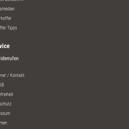
gsmedien
rkoffer
ffer Tipps
vice
iderrufen
ner / Kontakt
GB
freiheit
schutz
essum
men