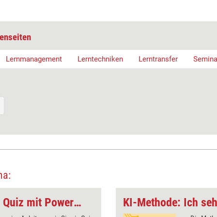
enseiten
Lernmanagement
Lerntechniken
Lerntransfer
Semina
ma:
Online-Seminartool: Quiz mit PowerPoint
KI-Methode: Ich seh