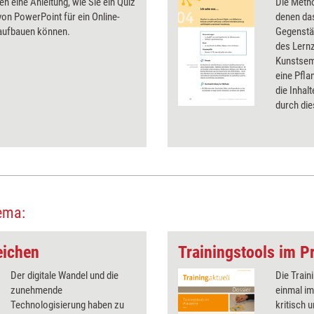
ten eine Anleitung, wie Sie ein Quiz
Die Metho
 von PowerPoint für ein Online-
denen da
aufbauen können.
Gegenstän
des Lernz
Kunstsem
eine Pfl
die Inhal
durch die
Teilnehm
unf verbe
Fähigkeit
wahrzune
auszudrü
ema:
eichen
Trainingstools im Pr
Der digitale Wandel und die
Die Train
zunehmende
einmal im
Technologisierung haben zu
kritisch 