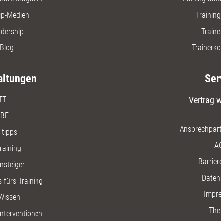
ip-Medien
Trainin
adership
Traine
Blog
Trainerko
altungen
Ser
TT
Vertrag w
BE
Ansprechpart
+tipps
A
raining
Barriere
insteiger
Daten
 fürs Training
Impr
Wissen
The
nterventionen