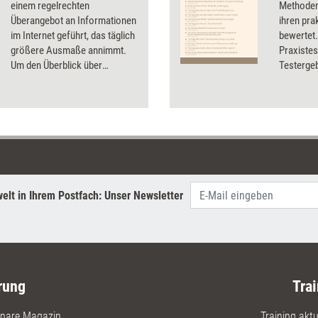
einem regelrechten
Methoden
Überangebot an Informationen
ihren pra
im Internet geführt, das täglich
bewertet.
größere Ausmaße annimmt.
Praxistes
Um den Überblick über
Testergeb
nützliche Inhalte und Quellen
Preisen u
zu behalten und den
wurden u.
Wissenstransfer und -
und Karte
austausch in Trainings und
Präsentat
Coachings zu fördern,
empfiehlt New Learning
Designer Jan Foelsing „Social
Bookmarking“.
elt in Ihrem Postfach: Unser Newsletter
rung
Trai
nare Magazin
Training aktue