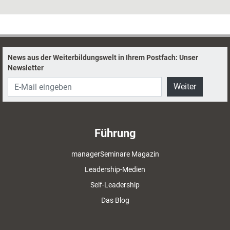
große KI-Revolution an. Sandra Mareike Lang und Franz Hütter haben
ausgelotet, was Weiterbildungsprofis heute schon produktiv einsetzen
können und was noch Zukunftsmusik ist.
News aus der Weiterbildungswelt in Ihrem Postfach: Unser
Newsletter
Weiter
Führung
managerSeminare Magazin
Leadership-Medien
Self-Leadership
Das Blog