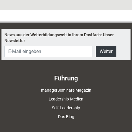
arbeitende, also „agentische“, Künstliche Intelligenz schon die nächste
große KI-Revolution an. Sandra Mareike Lang und Franz Hütter haben
ausgelotet, was Weiterbildungsprofis heute schon produktiv einsetzen
können und was noch Zukunftsmusik ist.
News aus der Weiterbildungswelt in Ihrem Postfach: Unser
Newsletter
Weiter
Führung
managerSeminare Magazin
Leadership-Medien
Self-Leadership
Das Blog