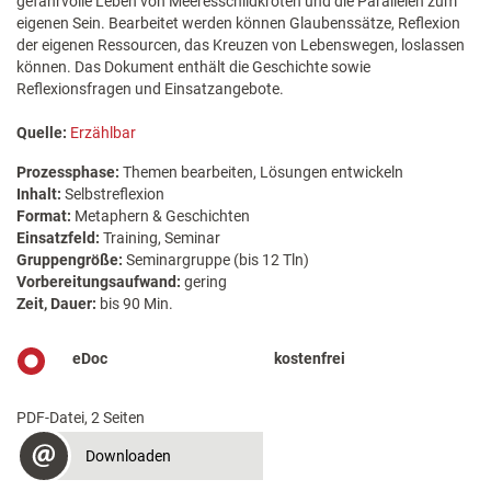
gefahrvolle Leben von Meeresschildkröten und die Parallelen zum
eigenen Sein. Bearbeitet werden können Glaubenssätze, Reflexion
der eigenen Ressourcen, das Kreuzen von Lebenswegen, loslassen
können. Das Dokument enthält die Geschichte sowie
Reflexionsfragen und Einsatzangebote.
Quelle:
Erzählbar
Prozessphase:
Themen bearbeiten, Lösungen entwickeln
Inhalt:
Selbstreflexion
Format:
Metaphern & Geschichten
Einsatzfeld:
Training, Seminar
Gruppengröße:
Seminargruppe (bis 12 Tln)
Vorbereitungsaufwand:
gering
Zeit, Dauer:
bis 90 Min.
eDoc
kostenfrei
PDF-Datei, 2 Seiten
Downloaden