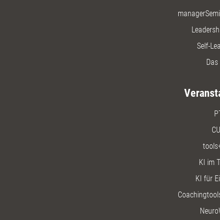
managerSemi
Leadersh
Self-Le
Das 
Veranst
P
CU
tools
KI im T
KI für E
Coachingtools
Neuro