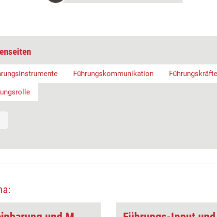
enseiten
hrungsinstrumente
Führungskommunikation
Führungskräft
ungsrolle
ma: