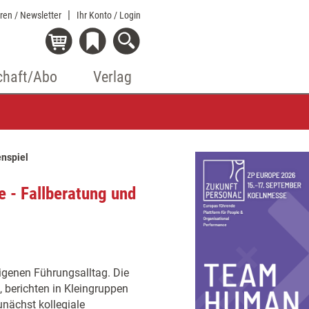
eren / Newsletter
Ihr Konto
/ Login
chaft/Abo
Verlag
enspiel
 - Fallberatung und
eigenen Führungsalltag. Die
, berichten in Kleingruppen
unächst kollegiale