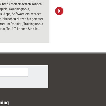
 ihrer Arbeit einsetzen können:
PowerPoin
spiele, Coachingtools,
Bildsprac
s, Apps, Software etc. werden
aktuell ha
 praktischen Nutzen hin getestet
Bilder.
tet. Im Dossier „Trainingstools
test, Teil 10“ können Sie alle
bnisse aus 2016 nachlesen – mit
Preisen und Bezugsquellen.
ning