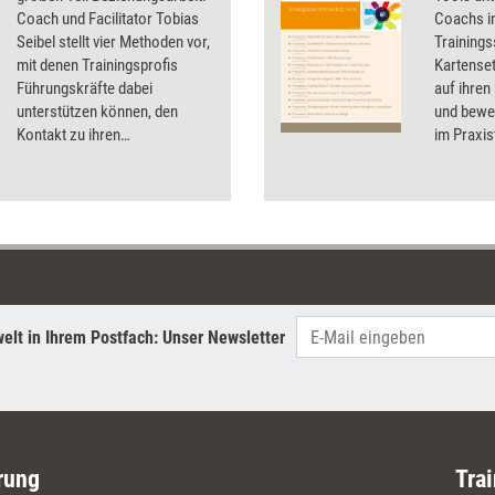
Coach und Facilitator Tobias
Coachs in
Seibel stellt vier Methoden vor,
Trainings
mit denen Trainingsprofis
Kartenset
Führungskräfte dabei
auf ihren
unterstützen können, den
und bewer
Kontakt zu ihren
im Praxis
Mitarbeitenden zu fördern und
Testerge
gleichzeitig ihre
Infos zu 
Führungskommunikation zu
verbessern.
elt in Ihrem Postfach: Unser Newsletter
rung
Trai