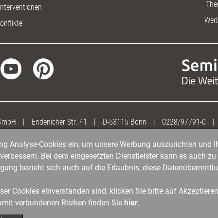
The
nterventionen
Wer
onflikte
 GmbH
|
Endenicher Str. 41
|
D-53115 Bonn
|
0228/97791-0
|
gung Analyse-Cookies ein, um unsere Werbung auszurichten und Ih
erbessern. Bei dem eingesetzten Dienstleister kann es auch zu 
igung bezieht sich auch auf die Erlaubnis, diese Datenübermit
er Cookies einverstanden sind, klicken Sie bitte auf Akzeptiere
amit verbundenen Risiken finden Sie
hier
.