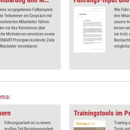
Rollenspiel: Zielvereinbarung und Motivation
ines vorgegebenen Fallbeispiels
Wie Führu
ie Teilnehmer ein Gespräch mit
ihre Mita
otivierten Mitarbeiter führen.
unsere An
len sie ihre Kenntnisse über
lernen a
che Motivatoren einsetzen sowie
sie trotz
 SMART-Prinzipien konkrete Ziele
Beobacht
itarbeiter vereinbaren.
möglichst
ema:
hern
Trainingstools im Pr
Führungsarbeit ist zu einem
Training 
großen Teil Beziehungsarbeit.
Tools unt