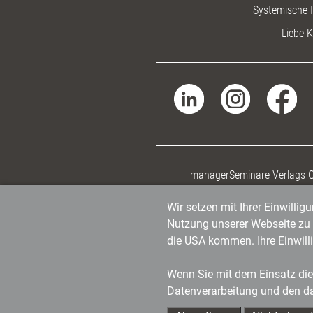
Systemische I
Liebe K
managerSeminare Verlags
Wir setzen mit Ihrer Einwilli
Nutzung unserer Webseite zu v
die USA kommen. Ihre Einwill
Wenn Sie mit dem Einsatz dies
Datenverarbeitung und den d