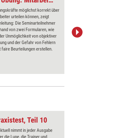
Führungs-Input und Übung: Mitarbeiterbeurteilung
Rollenspiel: Piep, p
ngskräfte möglichst korrekt über
Eine Mita
rbeiter urteilen können, zeigt
spät zur
leitung: Die Seminarteilnehmer
gekommen
nhand von zwei Formularen, wie
dritten Ma
 der Unmöglichkeit von objektiver
Vorgeset
ung und der Gefahr von Fehlern
einem Vi
 faire Beurteilungen erstellen.
schwieri
wechseln
die gegen
kennenzu
axistest, Teil 10
Löwe2
aktuell nimmt in jeder Ausgabe
Über 1000
er die Lupe, die Trainer und
Flipchart