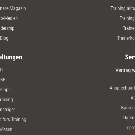
nare Magazin
Training aktue
ip-Medien
Trainin
adership
Traine
Blog
Trainerko
altungen
Ser
TT
Vertrag w
BE
Ansprechpart
+tipps
A
raining
Barriere
insteiger
Daten
 fürs Training
Impr
Wissen