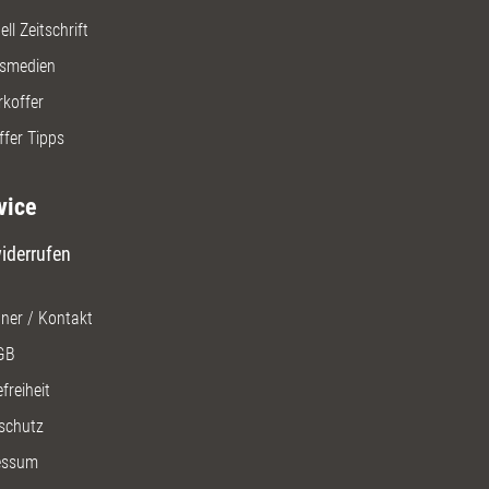
ll Zeitschrift
gsmedien
rkoffer
ffer Tipps
vice
iderrufen
ner / Kontakt
GB
freiheit
schutz
essum