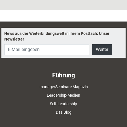
mittlerweile ist ihr klar: Im entspannten Zustand haben Menschen nun
mal eine Hackfresse.
News aus der Weiterbildungswelt in Ihrem Postfach: Unser
Newsletter
Weiter
Führung
managerSeminare Magazin
Leadership-Medien
Self-Leadership
Das Blog