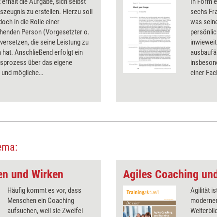
t erhält die Aufgabe, sich selbst
In Form e
tszeugnis zu erstellen. Hierzu soll
sechs Fra
doch in die Rolle einer
was sein
henden Person (Vorgesetzter o.
persönli
nversetzen, die seine Leistung zu
inwieweit
n hat. Anschließend erfolgt ein
ausbaufäh
nsprozess über das eigene
insbesond
n und mögliche
einer Fac
ungsrichtungen. Das Tool eignet
wechseln 
beruflichen Neuorientierung oder
und Handl
bst-, Fremd- und Wunschbild des
vor Auge
stark voneinander abweichen.
Vernetzu
die zukün
ema:
en und Wirken
Agiles Coaching und
Häufig kommt es vor, dass
Agilität i
Menschen ein Coaching
modernen
aufsuchen, weil sie Zweifel
Weiterbil