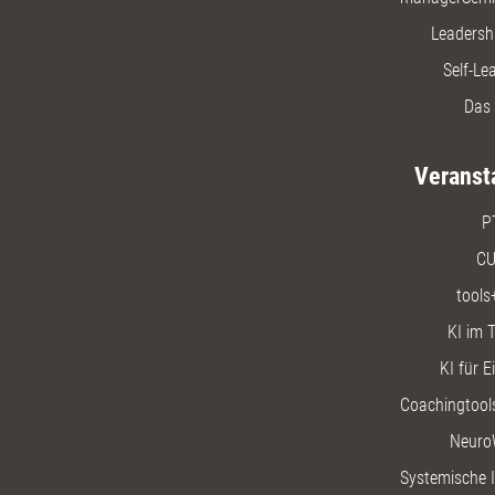
Leadersh
Self-Le
Das 
Veranst
P
CU
tools
KI im T
KI für E
Coachingtools
Neuro
Systemische I