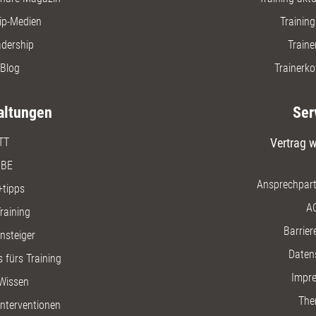
ip-Medien
Trainin
adership
Traine
Blog
Trainerko
altungen
Ser
TT
Vertrag w
BE
Ansprechpart
+tipps
A
raining
Barriere
insteiger
Daten
 fürs Training
Impr
Wissen
The
nterventionen