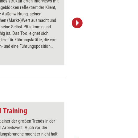
ines strukturierten Interviews mit
Mit dem 'K
geblöcken reflektiert der Klient,
eine graf
e Außenwirkung, seinen
bisherige
chen (Markt-)Wert ausmacht und
eines Akt
 seine Selbst-PR stimmig und
Veränder
ig ist. Das Tool eignet sich
visualisie
ere für Führungskräfte, die von
h- und eine Führungsposition
und häufig an ihren alten Denk-
ungsmustern festhalten. Es führt
n, dass Image-Aufbau und
ng zentrale Erfolgsmomente für
ftige Karriere sind.
 Training
Wurf einer Papierku
st einer der großen Trends in der
Über 1000
 Arbeitswelt. Auch vor der
Flipchart
dungsbranche macht er nicht halt:
PowerPoin