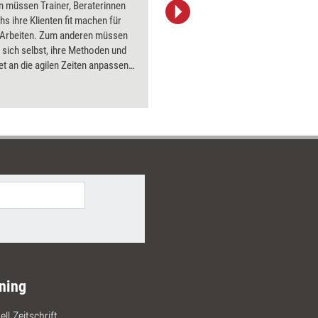
n müssen Trainer, Beraterinnen
Bildsprac
s ihre Klienten fit machen für
aktuell ha
e Arbeiten. Zum anderen müssen
Bilder.
 sich selbst, ihre Methoden und
et an die agilen Zeiten anpassen.
n dafür liefert das Dossier.
ning
ll Zeitschrift