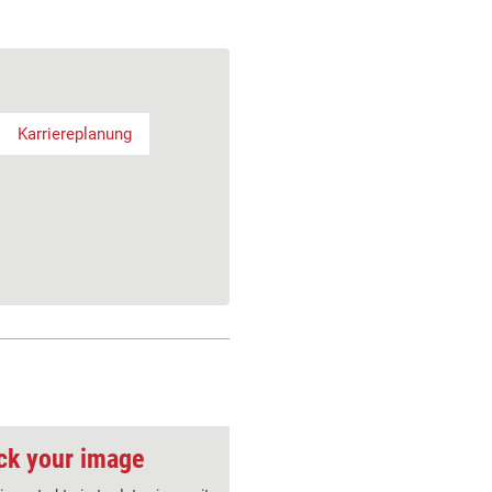
Karriereplanung
ck your image
Coaching-Tool: Karr