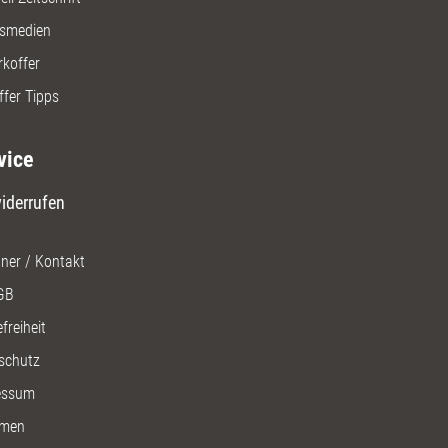
gsmedien
rkoffer
ffer Tipps
vice
iderrufen
ner / Kontakt
GB
freiheit
schutz
essum
men