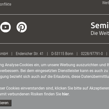
Wer
onflikte
 GmbH
|
Endenicher Str. 41
|
D-53115 Bonn
|
0228/97791-0
|
gung Analyse-Cookies ein, um unsere Werbung auszurichten und Ih
erbessern. Bei dem eingesetzten Dienstleister kann es auch zu 
igung bezieht sich auch auf die Erlaubnis, diese Datenübermit
er Cookies einverstanden sind, klicken Sie bitte auf Akzeptiere
amit verbundenen Risiken finden Sie
hier
.
ieren