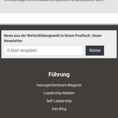
Möglichkeit, dies zu bewerkstelligen und verhärtete Strukturen
aufzubrechen, bietet die iterative, alle Mitarbeitende einbeziehende
Entwicklung eines „Zukunftszielbildes“.
News aus der Weiterbildungswelt in Ihrem Postfach: Unser
Newsletter
Weiter
Führung
managerSeminare Magazin
Leadership-Medien
Self-Leadership
Das Blog