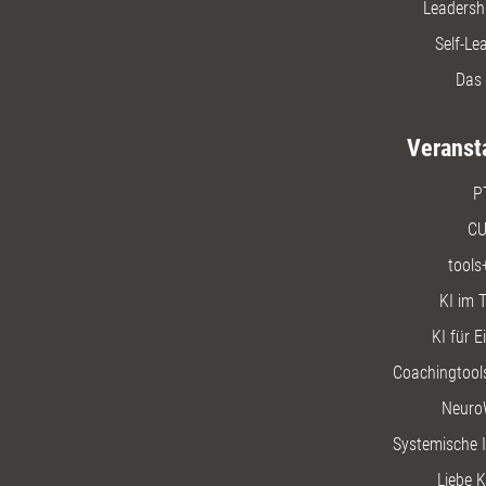
Leadersh
Self-Le
Das 
Veranst
P
CU
tools
KI im T
KI für E
Coachingtools
Neuro
Systemische I
Liebe K