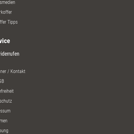
gsmedien
rkoffer
ffer Tipps
vice
iderrufen
ner / Kontakt
GB
freiheit
schutz
essum
men
bung