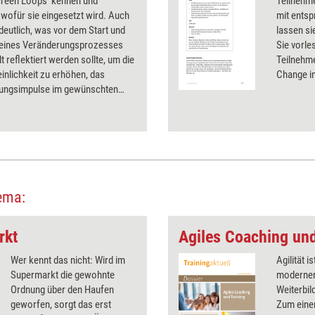
creen Loops' kennen und
Teilnehm
 wofür sie eingesetzt wird. Auch
mit ents
 deutlich, was vor dem Start und
lassen si
eines Veränderungsprozesses
Sie vorle
t reflektiert werden sollte, um die
Teilnehm
nlichkeit zu erhöhen, das
Change in
ungsimpulse im gewünschten
ksam werden. Auch lernen die
enden erste Methoden kennen,
rnehmenshistorie auszuwerten.
ema:
rkt
Agiles Coaching und
Wer kennt das nicht: Wird im
Agilität i
Supermarkt die gewohnte
modernen
Ordnung über den Haufen
Weiterbil
geworfen, sorgt das erst
Zum eine