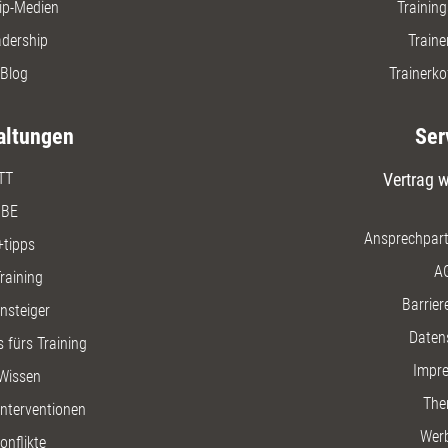
ip-Medien
Trainin
adership
Traine
Blog
Trainerko
altungen
Ser
TT
Vertrag w
BE
Ansprechpart
+tipps
A
raining
Barriere
insteiger
Daten
 fürs Training
Impr
Wissen
The
nterventionen
Wer
onflikte