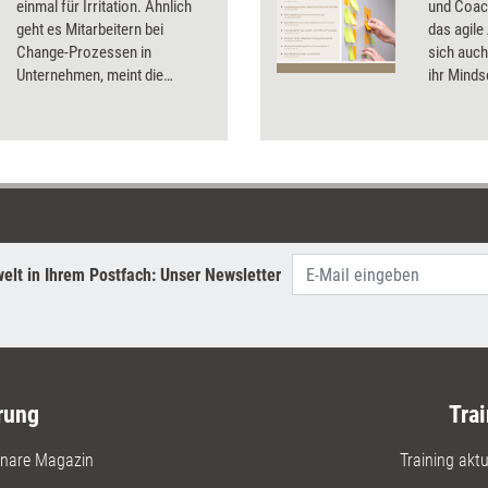
einmal für Irritation. Ähnlich
und Coach
geht es Mitarbeitern bei
das agil
Change-Prozessen in
sich auch
Unternehmen, meint die
ihr Minds
Beraterin Anne Lamberts. Und
Anregunge
erklärt anhand des Changes im
Supermarkt ihres Vertrauens
die sieben Phasen der
Veränderung.
elt in Ihrem Postfach: Unser Newsletter
rung
Trai
nare Magazin
Training aktue