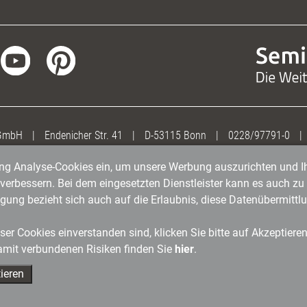
 GmbH
|
Endenicher Str. 41
|
D-53115 Bonn
|
0228/97791-0
|
gung Analyse-Cookies ein, um unsere Werbung auszurichten und Ih
erbessern. Bei dem eingesetzten Dienstleister kann es auch zu 
igung bezieht sich auch auf die Erlaubnis, diese Datenübermit
er Cookies einverstanden sind, klicken Sie bitte auf Akzeptiere
amit verbundenen Risiken finden Sie
hier
.
ieren