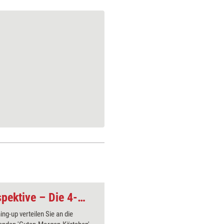
Change-Tool: Retrospektive – Die 4-L-Methode
ng-up verteilen Sie an die
Dieses Spi