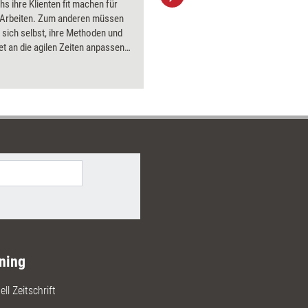
s ihre Klienten fit machen für
aktuell ha
e Arbeiten. Zum anderen müssen
Bilder.
 sich selbst, ihre Methoden und
et an die agilen Zeiten anpassen.
n dafür liefert das Dossier.
ning
ll Zeitschrift