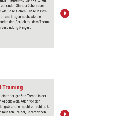
enden 'Guten-Morgen-Kärtchen'
Teilnehme
prechenden Sinnsprüchen oder
Feedback
e wie Lose ziehen. Diese lassen
perfekten
sen und fragen nach, wie die
Prozesse
enden den Spruch mit dem Thema
erleben z
 Verbindung bringen.
besonder
Personen,
besser.
 Training
Perspektivenwechse
st einer der großen Trends in der
Über 1000
 Arbeitswelt. Auch vor der
Flipchart
dungsbranche macht er nicht halt:
PowerPoin
n müssen Trainer, Beraterinnen
Bildsprac