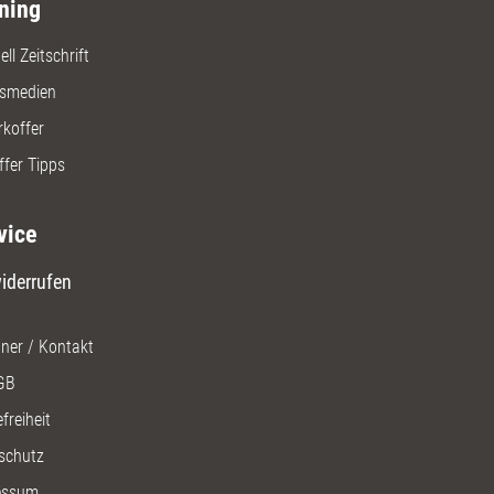
ning
ll Zeitschrift
gsmedien
rkoffer
ffer Tipps
vice
iderrufen
ner / Kontakt
GB
freiheit
schutz
essum