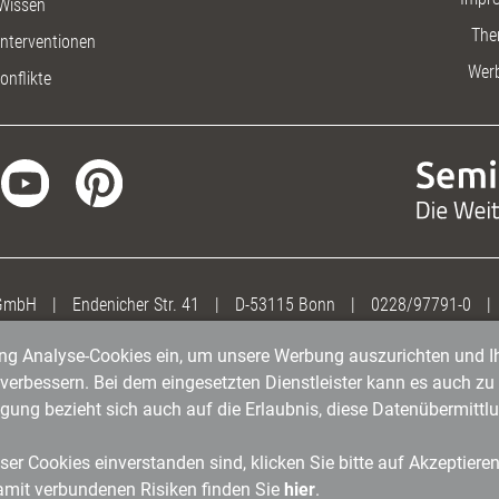
Wissen
The
nterventionen
Wer
onflikte
 GmbH
|
Endenicher Str. 41
|
D-53115 Bonn
|
0228/97791-0
|
gung Analyse-Cookies ein, um unsere Werbung auszurichten und Ih
erbessern. Bei dem eingesetzten Dienstleister kann es auch zu 
igung bezieht sich auch auf die Erlaubnis, diese Datenübermit
er Cookies einverstanden sind, klicken Sie bitte auf Akzeptiere
amit verbundenen Risiken finden Sie
hier
.