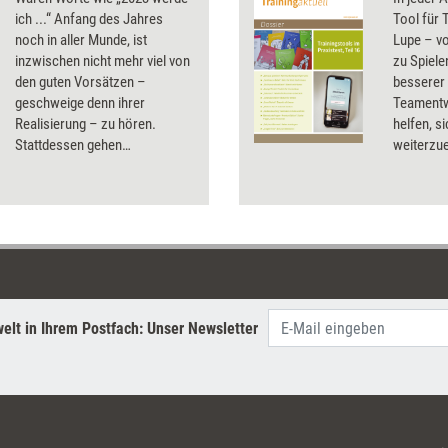
ich ...“ Anfang des Jahres
Tool für 
noch in aller Munde, ist
Lupe – vo
inzwischen nicht mehr viel von
zu Spiele
den guten Vorsätzen –
besserer
geschweige denn ihrer
Teamentw
Realisierung – zu hören.
helfen, s
Stattdessen gehen
weiterzu
Führungskräfte und
alle Prax
Mitarbeitende wieder ihren
alten Gewohnheiten nach. Wie
Trainer, Beraterinnen und
Coachs ihre Klientinnen und
Klienten dabei unterstützen
können, diese mithilfe kleiner
Modifizierungen endgültig ad
elt in Ihrem Postfach: Unser Newsletter
acta zu legen und neue
Gewohnheiten zu etablieren.