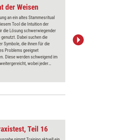
at der Weisen
Change-Tool: Talkin
ung an ein altes Stammesritual
Beschrie
diesem Tool die Intuition der
kritische
ür die Lösung schwerwiegender
Meinunge
 genutzt. Dabei suchen die
eines Ch
r Symbole, die ihnen für die
Ziel ist e
es Problems geeignet
skeptisch
en. Diese werden schweigend im
integrier
 weitergereicht, wobei jeder
zu minimi
entscheidet, ob ihm das Symbol
roblemlösung hilfreich erscheint
t. Ist nur noch ein Symbol übrig
, können sich die Teilnehmer mit
orschlägen zu Wort melden.
axistest, Teil 16
Über die Brücke ge
Ausgabe nimmt Training aktuell ein
Über 1000