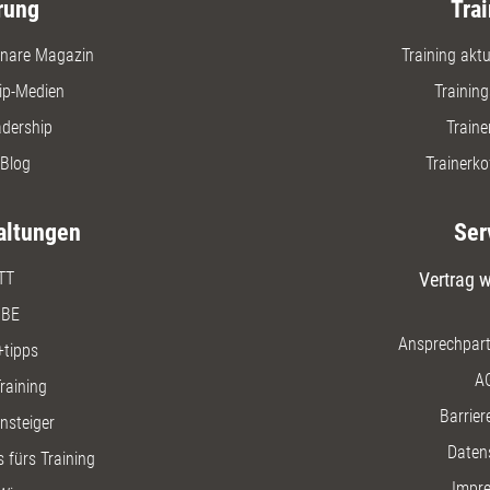
rung
Trai
nare Magazin
Training aktue
ip-Medien
Trainin
adership
Traine
Blog
Trainerko
altungen
Ser
TT
Vertrag w
BE
Ansprechpart
+tipps
A
raining
Barriere
insteiger
Daten
 fürs Training
Impr