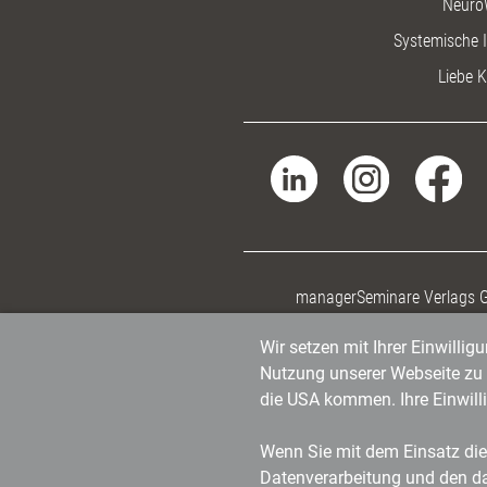
Neuro
Systemische I
Liebe K
managerSeminare Verlags
Wir setzen mit Ihrer Einwilli
Nutzung unserer Webseite zu v
die USA kommen. Ihre Einwill
Wenn Sie mit dem Einsatz dies
Datenverarbeitung und den d