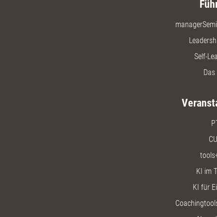
Füh
managerSemi
Leadersh
Self-Le
Das 
Veranst
P
CU
tools
KI im T
KI für E
Coachingtools