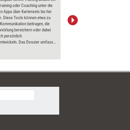
Training oder Coaching unter die
Flipchart
n Apps über Kartensets bis hin
PowerPoin
n. Diese Tools können etwa zu
Bildsprac
 Kommunikation beitragen, die
aktuell ha
icklung bereichern oder dabei
Bilder.
ich persönlich
entwickeln. Das Dossier umfasst
istests aus 2022.