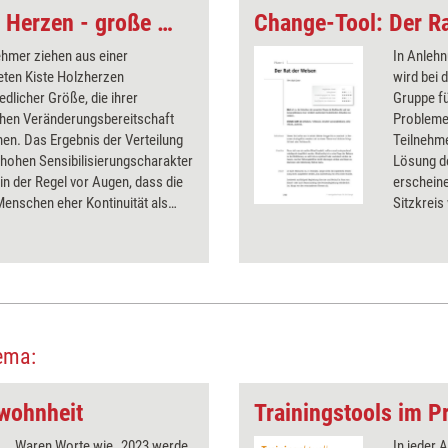
Change-Tool: Kleine Herzen - große Herzen
Change-Tool: Der R
ehmer ziehen aus einer
In Anlehn
eten Kiste Holzherzen
wird bei 
edlicher Größe, die ihrer
Gruppe f
chen Veränderungsbereitschaft
Probleme
en. Das Ergebnis der Verteilung
Teilnehme
 hohen Sensibilisierungscharakter
Lösung d
 in der Regel vor Augen, dass die
erschein
enschen eher Kontinuität als
Sitzkreis
ung bevorzugen. Die
einzelne 
rderung anstehender Change-
für die P
 wird damit bewusst und vom
oder nich
r in der anschließenden
geblieben
srunde aufgegriffen.
Lösungsv
ema:
wohnheit
Trainingstools im Pr
Waren Worte wie „2023 werde
In jeder 