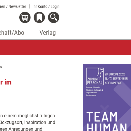
eren / Newsletter
Ihr Konto
/ Login
chaft/Abo
Verlag
s
r im
 in einem möglichst ruhigen
ückzugsort, Inspiration und
iteren Anregungen und