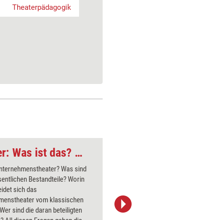
Theaterpädagogik
Unternehmenstheater: Was ist das? Was macht es aus?
Unternehmenstheater? Was sind
Für die m
entlichen Bestandteile? Worin
Theatersp
idet sich das
Teilnehme
menstheater vom klassischen
Unterneh
Wer sind die daran beteiligten
einstimme