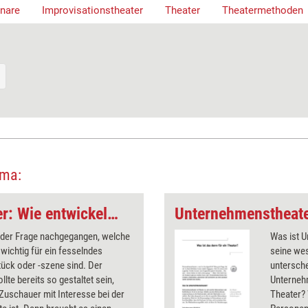
nare
Improvisationstheater
Theater
Theatermethoden
ema:
Unternehmenstheater: Wie entwickelt man ein Stück?
d der Frage nachgegangen, welche
Was ist 
wichtig für ein fesselndes
seine wes
ück oder -szene sind. Der
untersche
llte bereits so gestaltet sein,
Unterneh
Zuschauer mit Interesse bei der
Theater? 