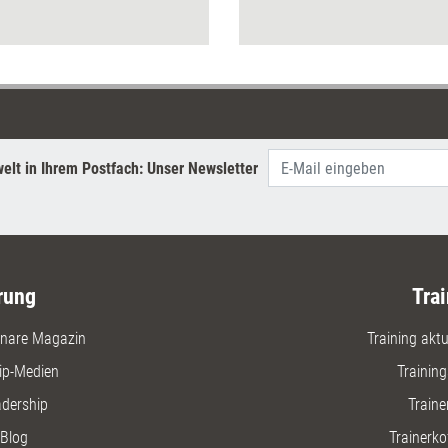
Anregunge
elt in Ihrem Postfach: Unser Newsletter
rung
Trai
nare Magazin
Training aktue
ip-Medien
Trainin
adership
Traine
Blog
Trainerko