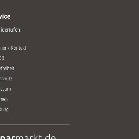
vice
iderrufen
ner / Kontakt
GB
freiheit
schutz
essum
men
bung