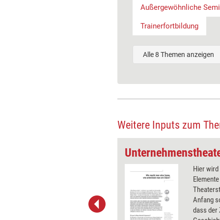
Außergewöhnliche Semi
Trainerfortbildung
Alle 8 Themen anzeigen
Weitere Inputs zum Th
Unternehmenstheater: Das Training als Theaterstück betrachten
ing hat viele Gemeinsamkeiten mit
Hier wir
eaterstück. Die Autorinnen
Elemente 
hen hier Methoden aus dem
Theaterst
it einem gelungenen Training.
Anfang so
m Vergleich ergeben sich viele
dass der 