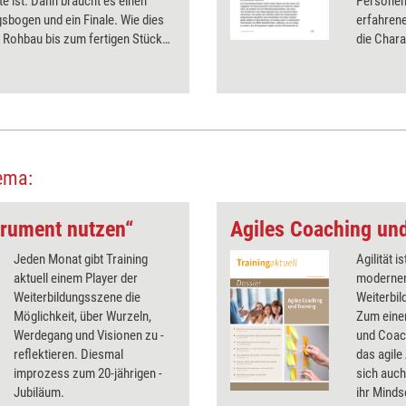
e ist. Dann braucht es einen
Personen?
bogen und ein Finale. Wie dies
erfahren
 Rohbau bis zum fertigen Stück
die Chara
t wird, lesen Sie in diesem
Unterneh
ema:
strument nutzen“
Agiles Coaching und
Jeden Monat gibt Training
Agilität i
aktuell einem Player der
modernen
Weiterbildungsszene die
Weiterbil
Möglichkeit, über Wurzeln,
Zum eine
Werdegang und Visionen zu ­
und Coach
reflektieren. Diesmal
das agil
improzess zum 20-jährigen ­
sich auch
Jubiläum.
ihr Minds