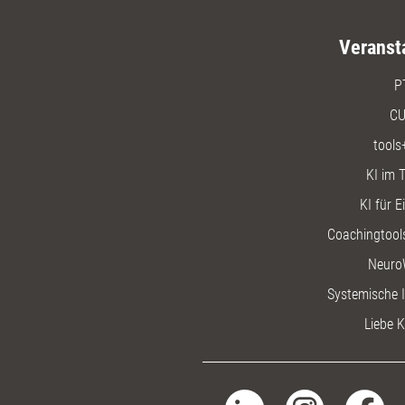
Veranst
P
CU
tools
KI im T
KI für E
Coachingtools
Neuro
Systemische I
Liebe K