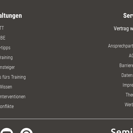
altungen
Ser
TT
Vertrag w
BE
Ansprechpart
+tipps
A
raining
Barriere
insteiger
Daten
 fürs Training
Impr
Wissen
The
nterventionen
Wer
onflikte