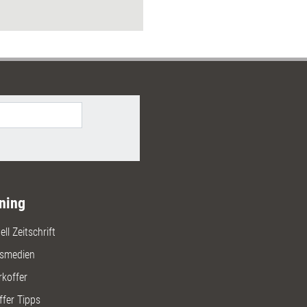
n dafür liefert das Dossier.
ning
ll Zeitschrift
gsmedien
rkoffer
ffer Tipps