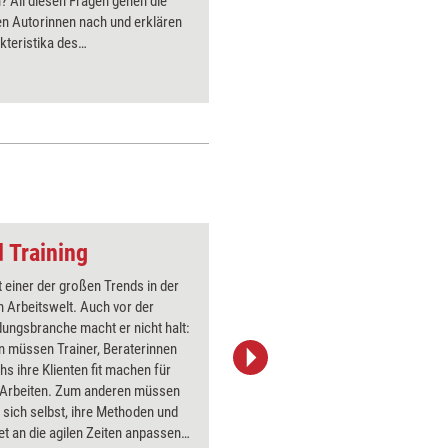
 All diesen Fragen gehen die
es bedarf
en Autorinnen nach und erklären
vor der 
kteristika des
und Spaß
menstheaters.
lassen. D
 Training
Hinter der Maske
st einer der großen Trends in der
Über 1000
 Arbeitswelt. Auch vor der
Flipchart
dungsbranche macht er nicht halt:
PowerPoin
n müssen Trainer, Beraterinnen
Bildsprac
s ihre Klienten fit machen für
aktuell ha
e Arbeiten. Zum anderen müssen
Bilder.
 sich selbst, ihre Methoden und
et an die agilen Zeiten anpassen.