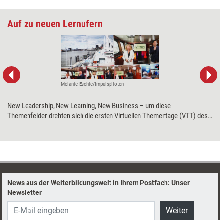
Auf zu neuen Lernufern
Melanie Eschle/Impulspiloten
New Leadership, New Learning, New Business – um diese
Themenfelder drehten sich die ersten Virtuellen Thementage (VTT) des
Verlags managerSeminare im April 2021. Die Veranstaltung lieferte
zahlreiche Impulse für Weiterbildungsprofessionals. Und zeigte: Auch
digitale Events können Lust darauf machen, zu neuen Lernufern
aufzubrechen.
News aus der Weiterbildungswelt in Ihrem Postfach: Unser
Newsletter
Weiter