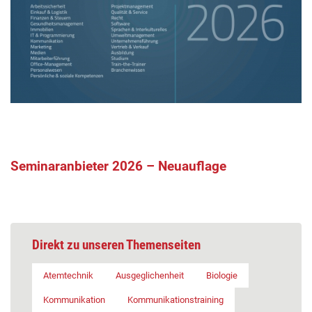
Seminaranbieter 2026 – Neuauflage
Direkt zu unseren Themenseiten
Atemtechnik
Ausgeglichenheit
Biologie
Kommunikation
Kommunikationstraining