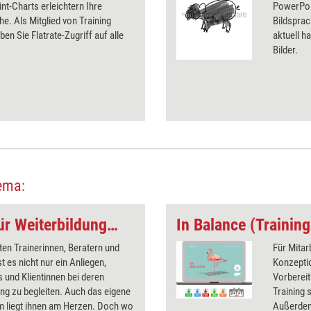
t-Charts erleichtern Ihre
PowerPoin
he. Als Mitglied von Training
Bildsprac
ben Sie Flatrate-Zugriff auf alle
aktuell ha
Bilder.
ema:
Selbstentwicklung für Weiterbildungsprofis
In Balance (Trainin
en Trainerinnen, Beratern und
Für Mitar
t es nicht nur ein Anliegen,
Konzeptio
und Klientinnen bei deren
Vorberei
ng zu begleiten. Auch das eigene
Training 
 liegt ihnen am Herzen. Doch wo
Außerdem: