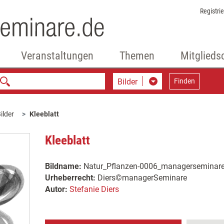
Registri
Veranstaltungen
Themen
Mitglieds
Bilder
Finden
ilder
Kleeblatt
Kleeblatt
Bildname:
Natur_Pflanzen-0006_managerseminar
Urheberrecht:
Diers©managerSeminare
Autor:
Stefanie Diers