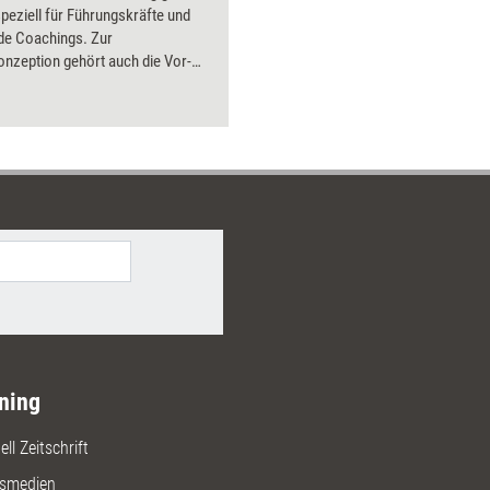
speziell für Führungskräfte und
nde Coachings. Zur
nzeption gehört auch die Vor-
bereitung – vom Beispielangebot
Feedback-Auswertung. Die
rung kann gleichermaßen
ie auch als offenes
ngebot erfolgen. Die Maßnahmen
sätzlich durch Vorträge begleitet
Entspannungsübungen und
-Yoga runden das Konzept ab. Die
en sind im zeitgemäßen Flatdesign
nd lassen sich flexibel mit Inhalten
Konzepte der Reihe kombinieren.
ning
ll Zeitschrift
gsmedien