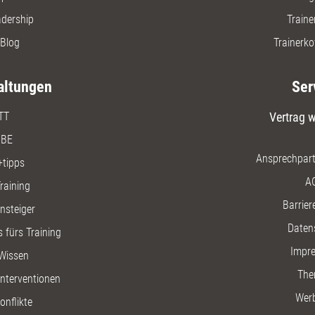
adership
Traine
Blog
Trainerko
altungen
Ser
TT
Vertrag w
BE
Ansprechpart
+tipps
A
raining
Barriere
insteiger
Daten
 fürs Training
Impr
Wissen
The
nterventionen
Wer
onflikte