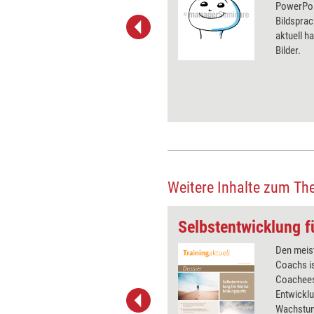
t-Charts erleichtern Ihre
PowerPoin
he. Als Mitglied von Training
Bildsprac
ben Sie Flatrate-Zugriff auf alle
aktuell ha
Bilder.
Weitere Inhalte zum Th
en und Wirken
Häufig kommt es vor, dass
Den meist
Menschen ein Coaching
Coachs is
aufsuchen, weil sie Zweifel
Coachees 
hinsichtlich ihrer beruflichen
Entwicklu
Laufbahn hegen: Ist das
Wachstum