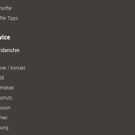
rkoffer
ffer Tipps
vice
iderrufen
ner / Kontakt
GB
freiheit
schutz
essum
men
bung