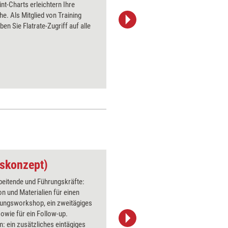
t-Charts erleichtern Ihre
PowerPoin
he. Als Mitglied von Training
Bildsprac
ben Sie Flatrate-Zugriff auf alle
aktuell ha
Bilder.
gskonzept)
Roter Faden für Leb
beitende und Führungskräfte:
n und Materialien für einen
tungsworkshop, ein zweitägiges
sowie für ein Follow-up.
 ein zusätzliches eintägiges
günter (moritz320)/Pixabay.de