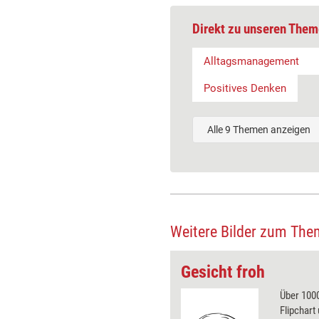
Direkt zu unseren Them
Alltagsmanagement
Positives Denken
Alle 9 Themen anzeigen
Weitere Bilder zum The
Gesicht froh
 wirkungsvolle Grafiken für
Über 1000
 und Pinnwand, für Handouts und
Flipchart