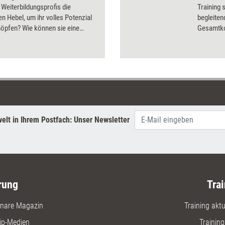
r Weiterbildungsprofis die
Training 
en Hebel, um ihr volles Potenzial
begleite
öpfen? Wie können sie eine
Gesamtko
he Transformation einleiten?
und Nach
en und Denkanstöße liefert das
bis zur 
Durchfüh
Inhouse w
Seminara
können zu
werden. 
Business
elt in Ihrem Postfach: Unser Newsletter
Materiali
erstellt u
anderer 
rung
Trai
nare Magazin
Training aktue
ip-Medien
Trainin