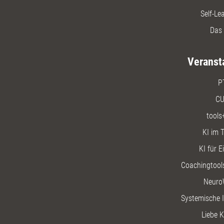
Self-Le
Das 
Veranst
P
CU
tools
KI im T
KI für E
Coachingtools
Neuro
Systemische I
Liebe K