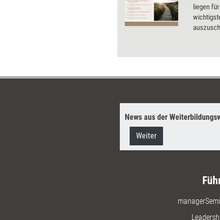
wirklich noch der richtige Job
liegen fü
für mich? Wäre es nicht
wichtigst
vielleicht Zeit, mich
auszusch
umzuorientieren? Hier setzt
persönlic
die Kairos-Biografie-Methode
Anregung
an. Mit ihrer Hilfe können
Dossier.
Coachs Klientinnen und
Klienten dabei unterstützen, ihr
Lebens-Leitmotiv zu finden, die
eigene Tätigkeit an der
aktuellen Lebensphase
News aus der Weiterbildungsw
auszurichten und dadurch
(wieder) mehr Sinn bei der
Weiter
Arbeit zu erleben. Wie ein
solches Coaching genau
aussieht, welche Schritte es zu
durchlaufen gilt und worauf es
Füh
dabei ankommt.
managerSemi
Leadersh