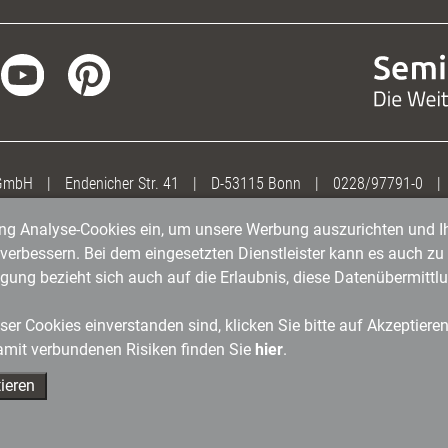
 GmbH
|
Endenicher Str. 41
|
D-53115 Bonn
|
0228/97791-0
|
gung Analyse-Cookies ein, um unsere Werbung auszurichten und Ih
erbessern. Bei dem eingesetzten Dienstleister kann es auch zu 
igung bezieht sich auch auf die Erlaubnis, diese Datenübermit
er Cookies einverstanden sind, klicken Sie bitte auf Akzeptiere
amit verbundenen Risiken finden Sie
hier
.
ieren