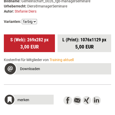
Bildname:
Gemeinschaft_0026_rgb-managerseminare
Urheberrecht:
Diers©managerSeminare
Autor:
Stefanie Diers
Varianten:
S (Web): 269x282 px
L (Print): 1076x1129 px
3,00 EUR
5,00 EUR
Kostenfrei für Mitglieder von
Training aktuell
Downloaden
merken