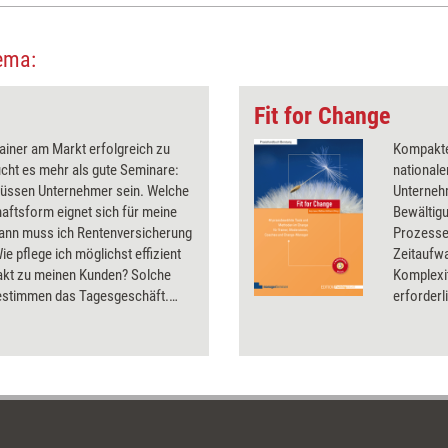
ema:
Fit for Change
ainer am Markt erfolgreich zu
Kompakte,
ucht es mehr als gute Seminare:
nationale
müssen Unternehmer sein. Welche
Unternehm
aftsform eignet sich für meine
Bewältig
ann muss ich Rentenversicherung
Prozesse
ie pflege ich möglichst effizient
Zeitaufw
akt zu meinen Kunden? Solche
Komplexit
estimmen das Tagesgeschäft.
erforderl
er von Training aktuell widmet
nachschl
dlegenden Aspekten des Trainer-
, u.a. Honorarverhandlungen,
cht und Unternehmensnachfolge.