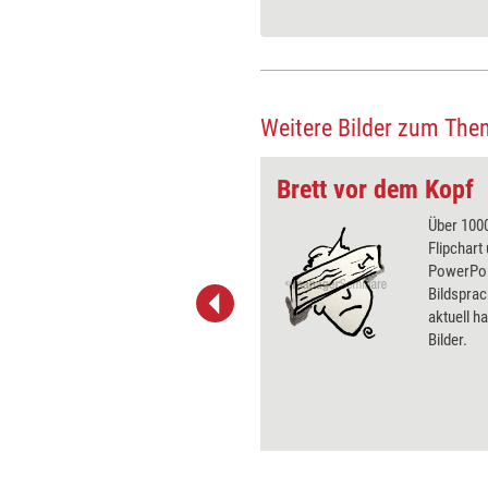
Weitere Bilder zum The
Brett vor dem Kopf
 wirkungsvolle Grafiken für
Über 1000
 und Pinnwand, für Handouts und
Flipchart
t-Charts erleichtern Ihre
PowerPoin
he. Als Mitglied von Training
Bildsprac
ben Sie Flatrate-Zugriff auf alle
aktuell ha
Bilder.