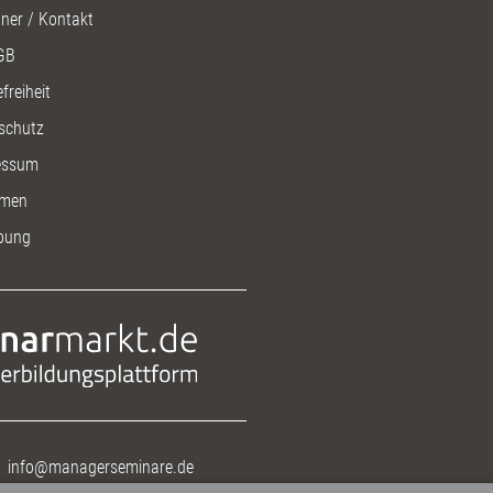
ner / Kontakt
GB
freiheit
schutz
essum
men
bung
info@managerseminare.de