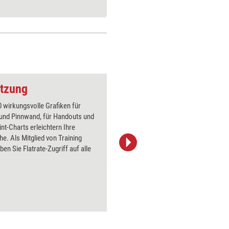
utzung
Kündigung
 wirkungsvolle Grafiken für
Über 1000
 und Pinnwand, für Handouts und
Flipchart
t-Charts erleichtern Ihre
PowerPoin
he. Als Mitglied von Training
Bildsprac
ben Sie Flatrate-Zugriff auf alle
aktuell ha
Bilder.