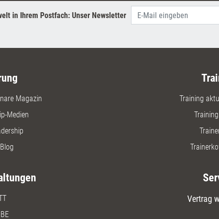
elt in Ihrem Postfach: Unser Newsletter
rung
Trai
nare Magazin
Training aktue
ip-Medien
Trainin
adership
Traine
Blog
Trainerko
altungen
Ser
TT
Vertrag w
BE