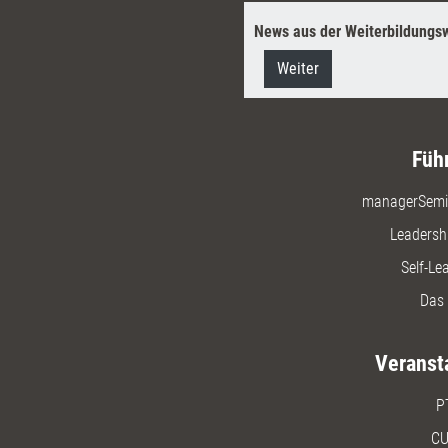
News aus der Weiterbildungsw
Weiter
Füh
managerSemi
Leadersh
Self-Le
Das 
Veranst
P
CU