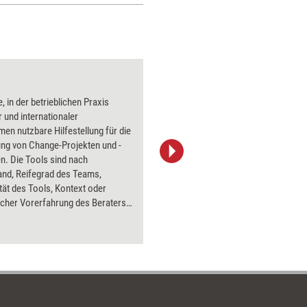
'Vertrauen ist die Ba
 in der betrieblichen Praxis
r und internationaler
en nutzbare Hilfestellung für die
ung von Change-Projekten und -
n. Die Tools sind nach
and, Reifegrad des Teams,
ät des Tools, Kontext oder
icher Vorerfahrung des Beraters
agbar.