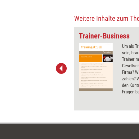
Weitere Inhalte zum Th
sis'
Trainer-Business
Wie findet ein Trainer einen
Um als Tr
geeigneten Nachfolger für sein
sein, bra
Unternehmen? Einen
Trainer 
ungewöhnlichen Weg beschritt
Gesellsch
der Verkaufs­trainer Walter
Firma? W
Kaltenbach. Er veranstaltete
zahlen? W
eine 'Formel 1 der
den Kont
Unternehmensnachfolge' und
Fragen b
fand so einen Nachfolger, der
Das Dossi
nicht nur ihm, sondern auch
sich grun
seinen Kunden gefällt. Zur
Business
Nachahmung empfohlen.
Markenre