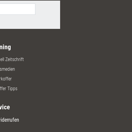
ning
ll Zeitschrift
gsmedien
rkoffer
ffer Tipps
vice
iderrufen