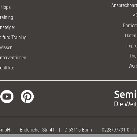
Ansprechpart
+tipps
A
raining
Barriere
insteiger
Daten
 fürs Training
Impr
Wissen
The
nterventionen
Wer
onflikte
 GmbH
|
Endenicher Str. 41
|
D-53115 Bonn
|
0228/97791-0
|