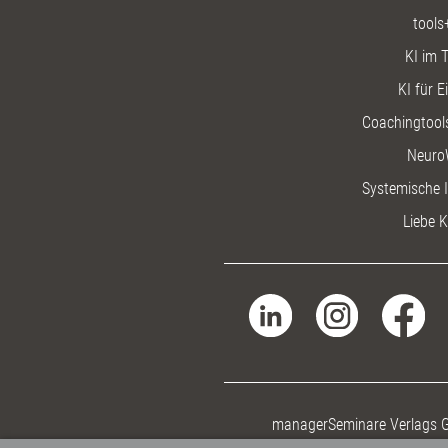
tools
KI im T
KI für E
Coachingtools
Neuro
Systemische I
Liebe K
managerSeminare Verlags