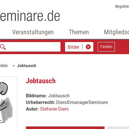
Registri
Veranstaltungen
Themen
Mitglieds
Bilder
Finden
ilder
Jobtausch
Jobtausch
Bildname:
Jobtausch
Urheberrecht:
Diers©managerSeminare
Autor:
Stefanie Diers