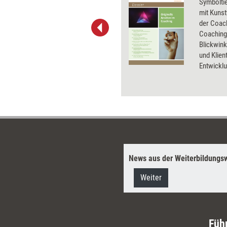
zwei sehr unterschiedliche
Symboltie
Zielgruppen unter einen Hut
mit Kuns
gebracht werden: die vor Ort
der Coac
und die online Teilnehmenden.
Coaching
Letztere werden aufgrund
Blickwink
einer kognitiven Verzerrung –
und Klie
den Proximity Bias – oft zu
Entwickl
wenig wahrgenommen und
stellt ei
daher unbewusst benachteiligt.
Modelle v
Wie es gelingt, diese digitale
Wand zu durchbrechen, erklärt
Online-Trainerin Andrea
Heitmann.
News aus der Weiterbildungsw
Weiter
Füh