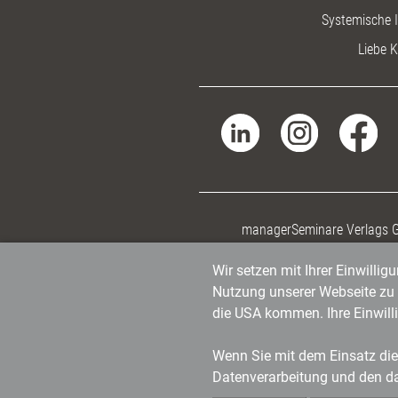
Systemische I
Liebe K
managerSeminare Verlags
Wir setzen mit Ihrer Einwilli
Nutzung unserer Webseite zu v
die USA kommen. Ihre Einwill
Wenn Sie mit dem Einsatz dies
Datenverarbeitung und den d