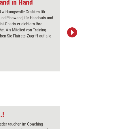
and in Hand
Eule
 wirkungsvolle Grafiken für
Über 1000
 und Pinnwand, für Handouts und
Flipchart
t-Charts erleichtern Ihre
PowerPoin
he. Als Mitglied von Training
Bildsprac
ben Sie Flatrate-Zugriff auf alle
aktuell ha
Bilder.
.!
Die digitale Wand d
eder tauchen im Coaching