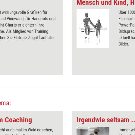
Mensch und Kind, H
 wirkungsvolle Grafiken für
Über 1000
 und Pinnwand, für Handouts und
Flipchart
t-Charts erleichtern Ihre
PowerPoin
he. Als Mitglied von Training
Bildsprac
ben Sie Flatrate-Zugriff auf alle
aktuell ha
Bilder.
ema:
im Coaching
Irgendwie seltsam ..
cht auch mal im Wald coachen,
Immer wi