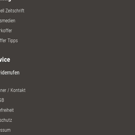
s und konkreten Fallbeispielen
ll Zeitschrift
illustriert.
gsmedien
rkoffer
ffer Tipps
vice
iderrufen
ner / Kontakt
GB
freiheit
schutz
essum