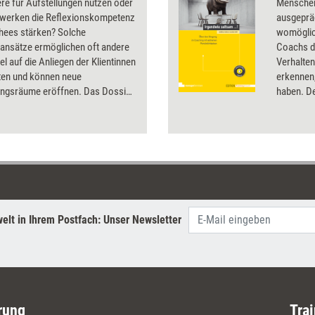
re für Aufstellungen nutzen oder
Menschen
twerken die Reflexionskompetenz
ausgepräg
hees stärken? Solche
womöglic
ansätze ermöglichen oft andere
Coachs d
el auf die Anliegen der Klientinnen
Verhalte
nten und können neue
erkennen
ungsräume eröffnen. Das Dossier
haben. De
nige originelle Methoden und
Wirkung b
or.
extrem in
oder veru
im schlim
diesem Bu
aus unter
Erfahrung
Sie wolle
elt in Ihrem Postfach: Unser Newsletter
im Coach
Menschen
Persönlic
sie geben
bestimmte
umgegang
rung
Trai
erreicht 