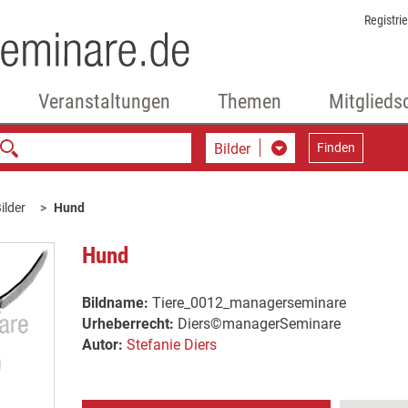
Registri
Veranstaltungen
Themen
Mitglieds
Bilder
Finden
ilder
Hund
Hund
Bildname:
Tiere_0012_managerseminare
Urheberrecht:
Diers©managerSeminare
Autor:
Stefanie Diers