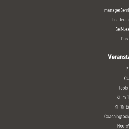
managerSemi
Leadersh
Self-Le
Das 
Veranst
P
CU
tools
KI im T
KI für E
Coachingtools
Neuro