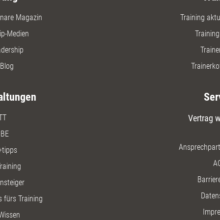
Interview
nare Magazin
Training aktue
praxisnah 
ip-Medien
Trainin
adership
Traine
Blog
Trainerko
altungen
Ser
TT
Vertrag w
BE
Ansprechpart
+tipps
A
raining
Barriere
insteiger
Daten
 fürs Training
Impr
Wissen