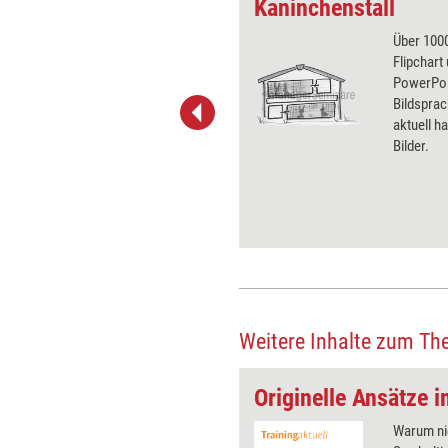
ten umarmen
Kaninchenstall
 wirkungsvolle Grafiken für
Über 1000
 und Pinnwand, für Handouts und
Flipchart
t-Charts erleichtern Ihre
PowerPoin
he. Als Mitglied von Training
Bildsprac
ben Sie Flatrate-Zugriff auf alle
aktuell ha
Bilder.
Weitere Inhalte zum Th
urchbrechen
Originelle Ansätze 
In hybriden Seminaren müssen
Warum ni