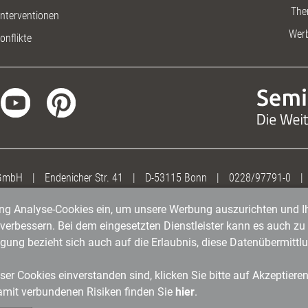
The
nterventionen
Wer
onflikte
 GmbH
|
Endenicher Str. 41
|
D-53115 Bonn
|
0228/97791-0
|
gung Analyse-Cookies ein, um unsere Werbung auszurichten und Ih
erbessern. Bei dem eingesetzten Dienstleister kann es auch zu 
igung bezieht sich auch auf die Erlaubnis, diese Datenübermit
er Cookies einverstanden sind, klicken Sie bitte auf Akzeptiere
amit verbundenen Risiken finden Sie
hier
.