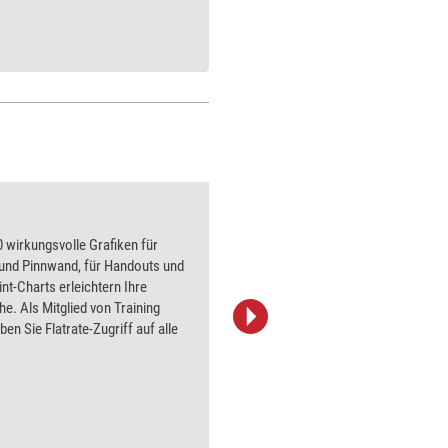
Wikingerschiff
 wirkungsvolle Grafiken für
Über 1000
 und Pinnwand, für Handouts und
Flipchart
t-Charts erleichtern Ihre
PowerPoin
he. Als Mitglied von Training
Bildsprac
ben Sie Flatrate-Zugriff auf alle
aktuell ha
Bilder.