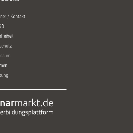
t ein: verbal, nonverbal und
al.
ner / Kontakt
GB
freiheit
schutz
essum
men
bung