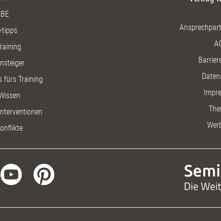
Instrumen
transverb
BE
Ansprechpart
+tipps
A
raining
Barriere
insteiger
Daten
 fürs Training
Impr
Wissen
The
nterventionen
Wer
onflikte