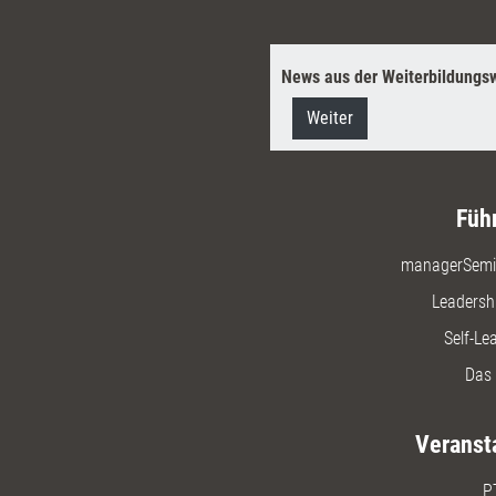
News aus der Weiterbildungsw
Weiter
Füh
managerSemi
Leadersh
Self-Le
Das 
Veranst
P