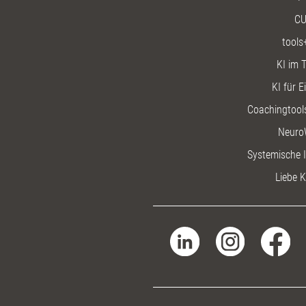
CU
tools
KI im T
KI für E
Coachingtools
Neuro
Systemische I
Liebe K