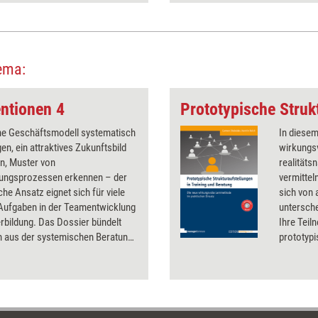
ema:
ntionen 4
ne Geschäftsmodell systematisch
In diesem
gen, ein attraktives Zukunftsbild
wirkungs
n, Muster von
realitäts
ungsprozessen erkennen – der
vermittel
he Ansatz eignet sich für viele
sich von 
 Aufgaben in der Teamentwicklung
unterscheiden.
rbildung. Das Dossier bündelt
Ihre Tei
 aus der systemischen Beratung
prototypi
t, wie sie in der Praxis
Ihren Tra
et werden können.
modernen
wirkungsv
Lernforts
beginnt b