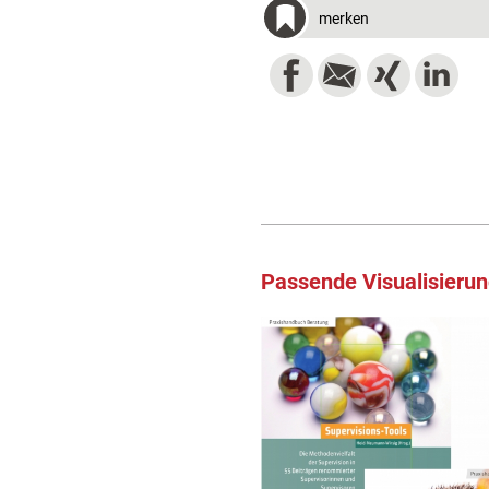
merken
Passende Visualisieru