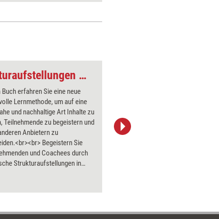
Prototypische Strukturaufstellungen in Training und Beratung
Siebenmeilenstiefel
 Buch erfahren Sie eine neue
volle Lernmethode, um auf eine
nahe und nachhaltige Art Inhalte zu
n, Teilnehmende zu begeistern und
anderen Anbietern zu
iStock/A_Pobedimskiy
<br><br> Begeistern Sie
lnehmenden und Coachees durch
sche Strukturaufstellungen in
inings und Beratungen. Mit dieser
 Methode erreichen Sie
olle und nachhaltigere
chritte. Der Transfer in die Praxis
ereits während des