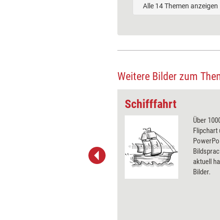
Alle 14 Themen anzeigen
Weitere Bilder zum The
Schifffahrt
 wirkungsvolle Grafiken für
Über 1000
 und Pinnwand, für Handouts und
Flipchart
t-Charts erleichtern Ihre
PowerPoin
he. Als Mitglied von Training
Bildsprac
ben Sie Flatrate-Zugriff auf alle
aktuell ha
Bilder.