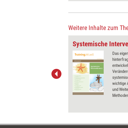
Weitere Inhalte zum Th
 statt Entengang
Systemische Interve
Das Standardding weiter
Das eige
durchziehen und nebenbei zu
hinterfra
neuen Abenteuer aufbrechen?
entwickel
Das gelingt eher selten, meint
Veränder
Matthias Kolbusa. Er plädiert
systemisc
dafür, sich von unattraktiven
wichtige
Leistungen, Branchen und
und Weite
Kunden zu verabschieden. So
Methoden
entstehen Freiräume für echte
und erklär
Erfolgssprünge.
angewend