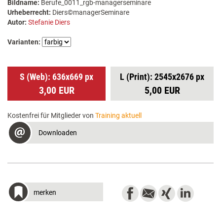
Bildname:
Berufe_0011_rgb-managerseminare
Urheberrecht:
Diers©managerSeminare
Autor:
Stefanie Diers
Varianten:
S (Web): 636x669 px
L (Print): 2545x2676 px
3,00 EUR
5,00 EUR
Kostenfrei für Mitglieder von
Training aktuell
Downloaden
merken