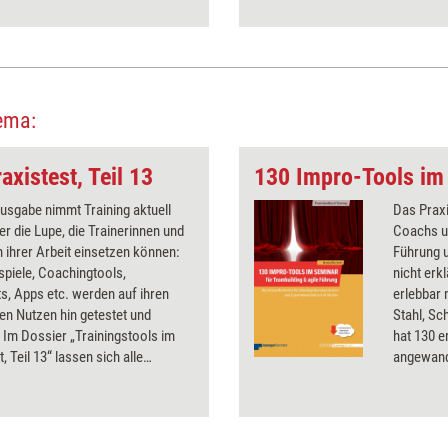
ema:
axistest, Teil 13
Ausgabe nimmt Training aktuell
Das Praxi
er die Lupe, die Trainerinnen und
Coachs u
 ihrer Arbeit einsetzen können:
Führung 
spiele, Coachingtools,
nicht er
s, Apps etc. werden auf ihren
erlebbar
en Nutzen hin getestet und
Stahl, Sc
 Im Dossier „Trainingstools im
hat 130 
, Teil 13“ lassen sich alle
angewandt
bnisse aus 2019 nachlesen.
dass sie
Vorbereit
Kommunik
Teamentw