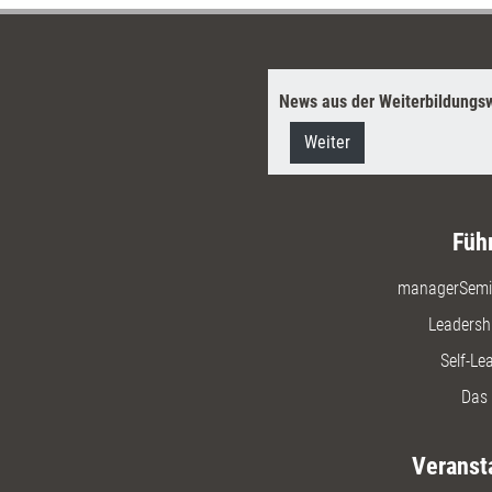
News aus der Weiterbildungsw
Weiter
Füh
managerSemi
Leadersh
Self-Le
Das 
Veranst