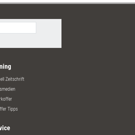
ie aktualisierte Neufassung ihres
s 'Out of the Box' ist sofort
reit, praxiserprobt und wird durch
rbeitshilfen ergänzt.
ning
ll Zeitschrift
gsmedien
rkoffer
ffer Tipps
vice