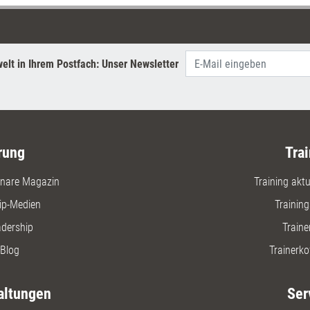
lassen. D
Klassiker
einsatzbe
digitale A
elt in Ihrem Postfach: Unser Newsletter
rung
Trai
nare Magazin
Training aktue
ip-Medien
Trainin
adership
Traine
Blog
Trainerko
altungen
Ser