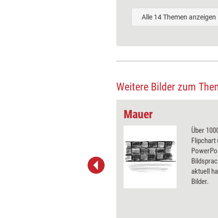
Alle 14 Themen anzeigen
Weitere Bilder zum The
Mauer
 wirkungsvolle Grafiken für
Über 1000
 und Pinnwand, für Handouts und
Flipchart
t-Charts erleichtern Ihre
PowerPoin
he. Als Mitglied von Training
Bildsprac
ben Sie Flatrate-Zugriff auf alle
aktuell ha
Bilder.