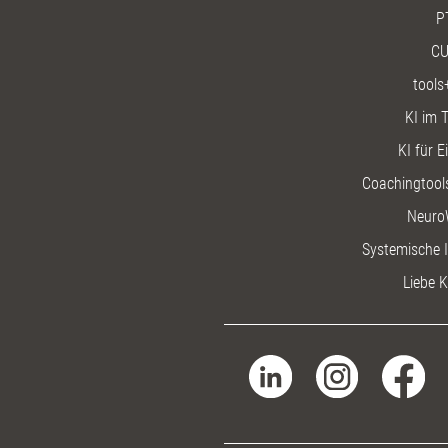
P
CU
tools
KI im T
KI für E
Coachingtools
Neuro
Systemische I
Liebe K