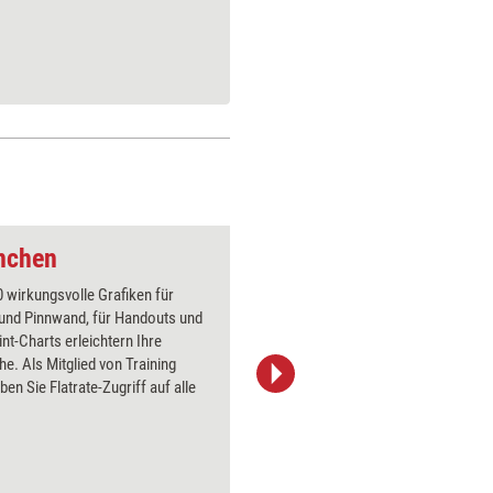
nchen
Wurf einer Papierku
 wirkungsvolle Grafiken für
Über 1000
 und Pinnwand, für Handouts und
Flipchart
t-Charts erleichtern Ihre
PowerPoin
he. Als Mitglied von Training
Bildsprac
ben Sie Flatrate-Zugriff auf alle
aktuell ha
Bilder.