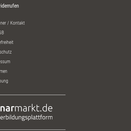
iderrufen
ner / Kontakt
GB
freiheit
schutz
essum
men
bung