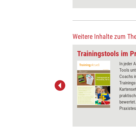
Weitere Inhalte zum Th
Aber-Glaube
Trainingstools im Pr
Das Wörtchen „Aber“ gehört
In jeder 
zu den beliebtesten
Tools unt
Konjunktionen im Alltag und
Coachs in
birgt gleichzeitig erhebliches
Trainings
Konfliktpotenzial. In seinem
Kartenset
neuen Denkimpuls zeigt Horst
praktisch
Lempart, warum „Aber“ oft
bewertet.
mehr trennt als verbindet und
Praxistest
warum das unscheinbare
Testerge
„Und“ manchmal die weisere
Wahl ist.