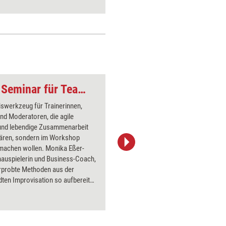
130 Impro-Tools im Seminar für Teambuilding und agile Führung – Neuerscheinung
Und-Weisheit statt 
swerkzeug für Trainerinnen,
nd Moderatoren, die agile
und lebendige Zusammenarbeit
klären, sondern im Workshop
 machen wollen. Monika Eßer-
jd-photodesign – adobe.stock.com
hauspielerin und Business-Coach,
erprobte Methoden aus der
en Improvisation so aufbereitet,
 sich ohne aufwendige
ung direkt in Seminare,
ationstrainings und
icklungsprozesse integrieren