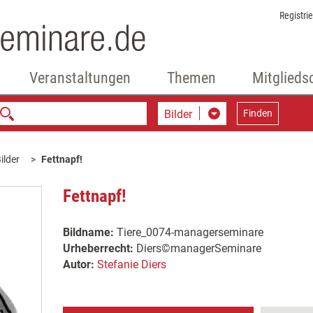
Registri
Veranstaltungen
Themen
Mitglieds
Bilder
Finden
ilder
Fettnapf!
Fettnapf!
Bildname:
Tiere_0074-managerseminare
Urheberrecht:
Diers©managerSeminare
Autor:
Stefanie Diers