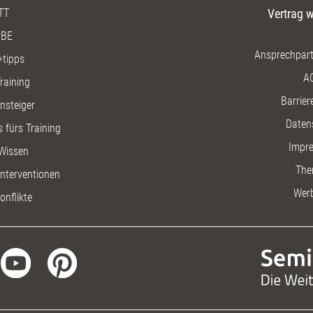
TT
Vertrag w
BE
Ansprechpart
+tipps
A
raining
Barriere
insteiger
Daten
 fürs Training
Impr
Wissen
The
nterventionen
Wer
onflikte