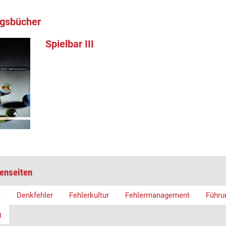
ngsbücher
Spielbar III
enseiten
t
Denkfehler
Fehlerkultur
Fehlermanagement
Führu
g