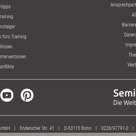
Ansprechpart
+tipps
A
raining
Barriere
insteiger
Daten
 fürs Training
Impr
Wissen
The
nterventionen
Wer
onflikte
 GmbH
|
Endenicher Str. 41
|
D-53115 Bonn
|
0228/97791-0
|