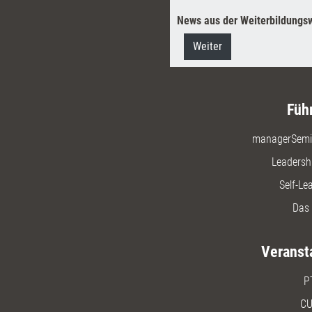
News aus der Weiterbildungsw
Weiter
Füh
managerSemi
Leadersh
Self-Le
Das 
Veranst
P
CU