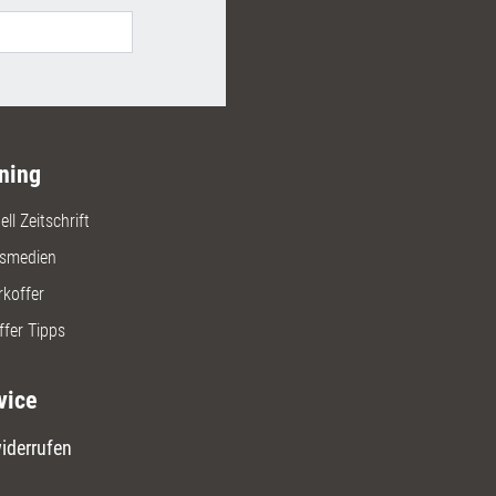
ning
ll Zeitschrift
gsmedien
rkoffer
ffer Tipps
vice
iderrufen