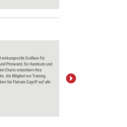
Buch
 wirkungsvolle Grafiken für
Über 1000
 und Pinnwand, für Handouts und
Flipchart
t-Charts erleichtern Ihre
PowerPoin
he. Als Mitglied von Training
Bildsprac
ben Sie Flatrate-Zugriff auf alle
aktuell ha
Bilder.