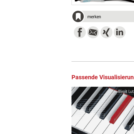
merken
Passende Visualisieru