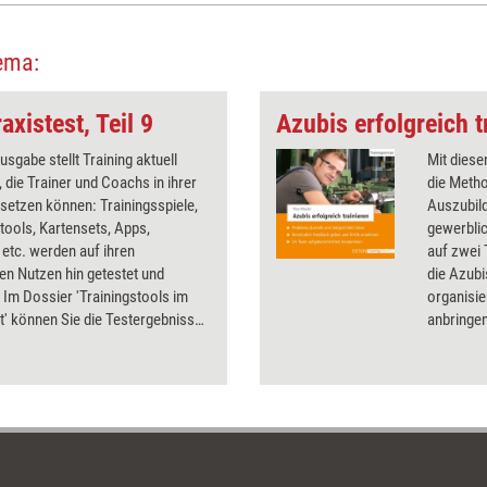
ema:
axistest, Teil 9
usgabe stellt Training aktuell
Mit diese
, die Trainer und Coachs in ihrer
die Meth
nsetzen können: Trainingsspiele,
Auszubil
ools, Kartensets, Apps,
gewerbli
etc. werden auf ihren
auf zwei 
en Nutzen hin getestet und
die Azubi
 Im Dossier 'Trainingstools im
organisie
t' können Sie die Testergebnisse
anbringen
 - mit Infos zu Preisen und
betrachte
ellen. Getestet wurden für das
eil 9 neben diversen Trainings-
ingspielen eine Audio-CD, eine
euartige Haftnotizen.