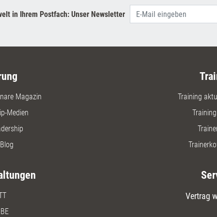
elt in Ihrem Postfach: Unser Newsletter
rung
Trai
nare Magazin
Training aktue
ip-Medien
Trainin
adership
Traine
Blog
Trainerko
altungen
Ser
TT
Vertrag w
BE