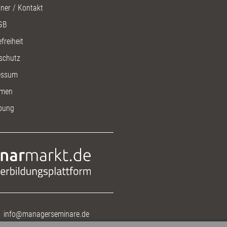
ner / Kontakt
GB
freiheit
schutz
essum
men
bung
info@managerseminare.de