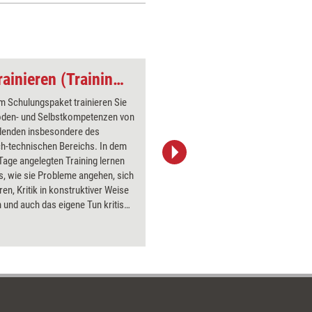
Azubis erfolgreich trainieren (Trainingskonzept)
Weiterbildungsbetei
m Schulungspaket trainieren Sie
oden- und Selbstkompetenzen von
denden insbesondere des
ch-technischen Bereichs. In dem
Tage angelegten Training lernen
iStock/marchmeena29
s, wie sie Probleme angehen, sich
ren, Kritik in konstruktiver Weise
 und auch das eigene Tun kritisch
n.