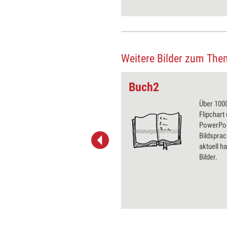
Weitere Bilder zum The
Buch2
 wirkungsvolle Grafiken für
Über 1000
 und Pinnwand, für Handouts und
Flipchart
t-Charts erleichtern Ihre
PowerPoin
he. Als Mitglied von Training
Bildsprac
ben Sie Flatrate-Zugriff auf alle
aktuell ha
Bilder.