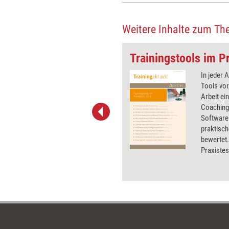
Weitere Inhalte zum Th
ligung bleibt hoch
Trainingstools im Pr
Die Corona-Krise hat die
In jeder A
deutsche Bildungslandschaft
Tools vor
umgekrempelt, wie der aktuelle
Arbeit ei
nationale Bildungsbericht
Coachingt
zeigt. Informelles Lernen
Software 
wurde beliebter; E-Learning
praktisch
kompensierte teils den Ausfall
bewertet.
von Präsenzformaten.
Praxistes
Inwiefern sich dieser Trend
nachlesen
fortsetzt, bleibt nun
Bezugsqu
abzuwarten.
Dossier T
und Coach
App und n