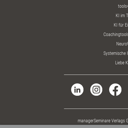
tools
KI im T
KI für E
Coachingtools
Neuro
Systemische I
Liebe K
managerSeminare Verlags