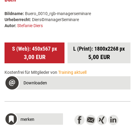
Bildname:
Buero_0010_rgb-managerseminare
Urheberrecht:
Diers©managerSeminare
Autor:
Stefanie Diers
S (Web): 450x567 px
L (Print): 1800x2268 px
3,00 EUR
5,00 EUR
Kostenfrei für Mitglieder von
Training aktuell
Downloaden
merken