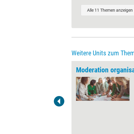
Alle 11 Themen anzeigen
Weitere Units zum The
hmen
Bewertungen, Entscheidungen,
Gewichtungen - das sind
wichtige Elemente in
Moderationssitzungen. In
Moderationssitzungen
bestimmen die Teilnehmenden
selbst, wo es langgeht, wie
wichtig welche Themen sind,
welche Themen behandelt