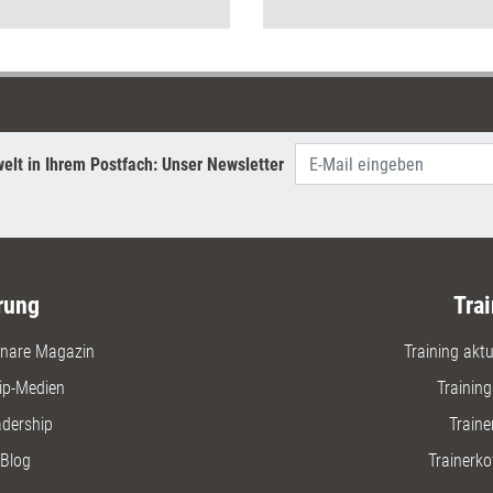
Arbeitsbedingungen voraus.
elt in Ihrem Postfach: Unser Newsletter
rung
Trai
nare Magazin
Training aktue
ip-Medien
Trainin
adership
Traine
Blog
Trainerko