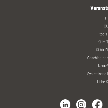
Veranst
P
CU
tools
KI im T
KI für E
Coachingtools
Neuro
Systemische I
Liebe K