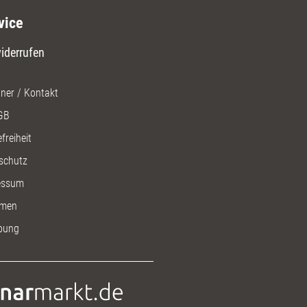
vice
iderrufen
ner / Kontakt
GB
freiheit
schutz
essum
men
bung