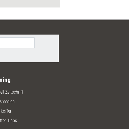
Ziele festlegen, denn das ist
die Voraussetzung, um die
passenden
Moderationsmethoden
auszuwählen.
ning
ll Zeitschrift
gsmedien
rkoffer
ffer Tipps