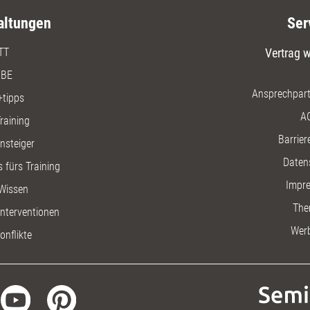
altungen
Ser
TT
Vertrag w
BE
Ansprechpart
+tipps
A
raining
Barriere
insteiger
Daten
 fürs Training
Impr
Wissen
The
nterventionen
Wer
onflikte