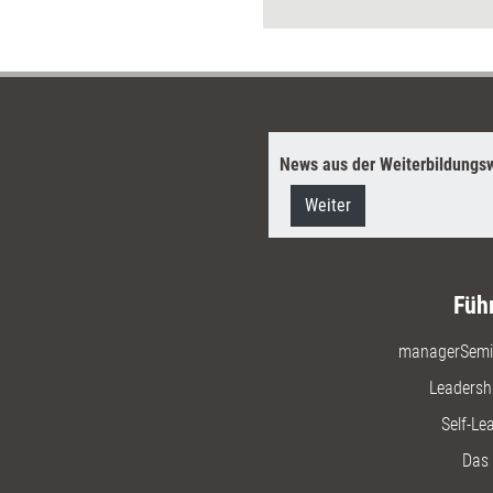
werden, welche Erkenntnisse
umgesetzt werden.
News aus der Weiterbildungsw
Weiter
Füh
managerSemi
Leadersh
Self-Le
Das 