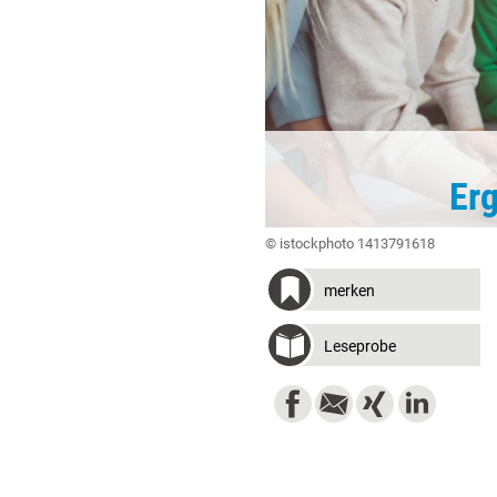
Erg
© istockphoto 1413791618
merken
Leseprobe