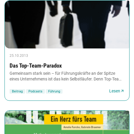
25.10.2013
Das Top-Team-Paradox
Gemeinsam stark sein – für Führungskräfte an der Spitze
eines Unternehmens ist das kein Selbstläufer. Denn Top-Teams
bestehen aus Top-Leadern, die darauf...
Lesen
Beitrag
Podcasts
Führung