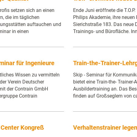
ofis setzen sich an einen
Ende Juni eröffnete die T.O.P
n, die im täglichen
Philips Akademie, ihre neue
ungsstätten auftauchen und
Sierichstraße 183. Das neue 
minar in einen
Trainings- und Bürofläche. In
minar für Ingenieure
Train-the-Trainer-Lehr
tliches Wissen zu vermitteln
Skip - Seminar für Kommunika
s der Verein Deutscher
bietet eine Train-the- Trainer
mit der Contrain GmbH
Ausbildertraining an. Das Be
tergruppe Contrain
finden auf Großseglern von c
 Center Kongreß
Verhaltenstrainer lege