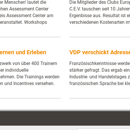
er Menschen' lautet die
Die Mitglieder des Clubs Euro
schen Assessment Center
C.E.V. tauschen seit 10 Jahren
reis Assessment Center am
Ergenbisse aus. Resultat ist e
eranstaltet. Workshops
verschiedenen Kostenarten i
Lernen und Erleben
VDP verschickt Adress
zwerk von über 400 Trainern
Französischkenntnisse werden
r individuelle
stärker gefragt. Das ergab e
ehmen. Die Trainings werden
Industrie- und Handelstages 
 und Incentives versehen.
französischen Sprache bei kle