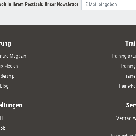
elt in Ihrem Postfach: Unser Newsletter
rung
Trai
nare Magazin
Training aktue
ip-Medien
Trainin
adership
Traine
Blog
Trainerko
altungen
Ser
TT
Vertrag w
BE