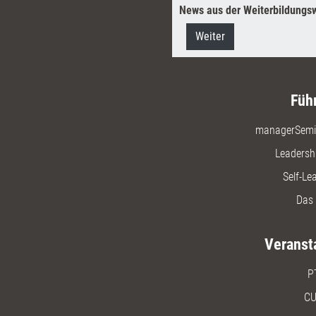
News aus der Weiterbildungsw
Weiter
Füh
managerSemi
Leadersh
Self-Le
Das 
Veranst
P
CU