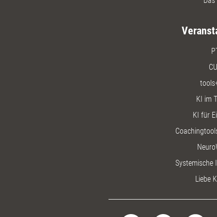
Das 
Veranst
P
CU
tools
KI im T
KI für E
Coachingtools
Neuro
Systemische I
Liebe K