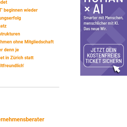
ndet
T' beginnen wieder
ungserfolg
satz
strukturen
nehmen ohne Mitgliedschaft
r denn je
t in Zürich statt
tfreundlich'
ernehmensberater