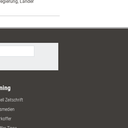
regierung, Länder
ning
ll Zeitschrift
gsmedien
rkoffer