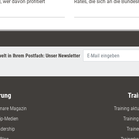
 wer davon profitiert
Rates, die sich an die Bundes
elt in Ihrem Postfach: Unser Newsletter
rung
Trai
nare Magazin
Training aktue
ip-Medien
Trainin
adership
Traine