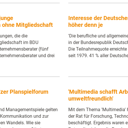
 junge
Interesse der Deutsche
ohne Mitgliedschaft
höher denn je
ngen, die die
'Die berufliche und allgemein
gliedschaft im BDU
in der Bundesrepublik Deuts
ernehmensberater (fünf
Die Teilnahmequote erreicht
ternehmensberater und drei
seit 1979. 41 % aller Deutsc
zer Planspielforum
'Multimedia schafft Arb
umweltfreundlich'
nd Managementspiele gelten
Mit dem Thema 'Multimedia' 
r Kommunikation und zur
der Rat für Forschung, Techn
en Wandels. Wie sie
beschäftigt. Ergebnis waren 