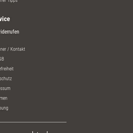
ffer Tipps
vice
iderrufen
ner / Kontakt
GB
freiheit
schutz
essum
men
bung