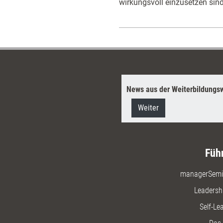
wirkungsvoll einzusetzen sind,
News aus der Weiterbildungsw
Weiter
Füh
managerSemi
Leadersh
Self-Le