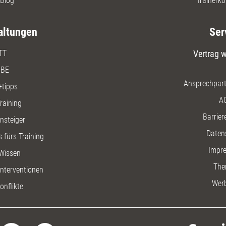
Blog
Trainerko
altungen
Ser
TT
Vertrag w
BE
Ansprechpart
+tipps
A
raining
Barriere
insteiger
Daten
 fürs Training
Impr
Wissen
The
nterventionen
Wer
onflikte