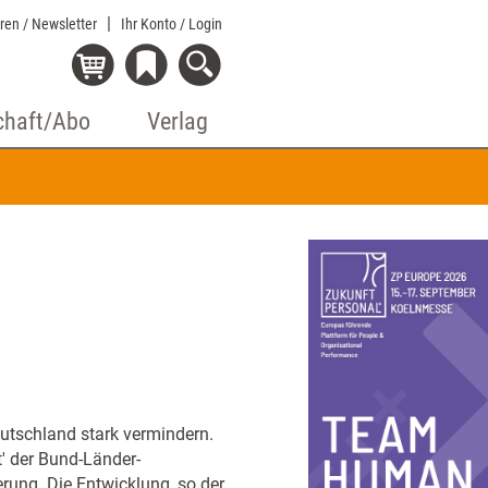
eren / Newsletter
Ihr Konto
/ Login
chaft/Abo
Verlag
eutschland stark vermindern.
t' der Bund-Länder-
ung. Die Entwicklung, so der