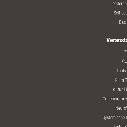
Leadersh
Self-Le
Das 
Veranst
P
CU
tools
KI im T
KI für E
Coachingtools
Neuro
Systemische I
Liebe K