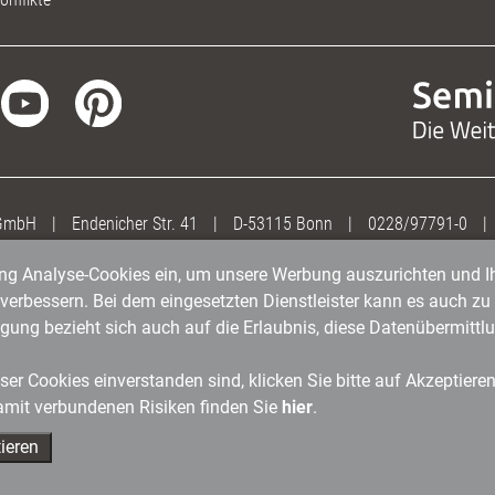
 GmbH
|
Endenicher Str. 41
|
D-53115 Bonn
|
0228/97791-0
|
gung Analyse-Cookies ein, um unsere Werbung auszurichten und Ih
erbessern. Bei dem eingesetzten Dienstleister kann es auch zu 
igung bezieht sich auch auf die Erlaubnis, diese Datenübermit
er Cookies einverstanden sind, klicken Sie bitte auf Akzeptiere
amit verbundenen Risiken finden Sie
hier
.
ieren