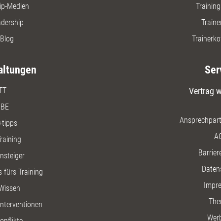
ip-Medien
Trainin
adership
Traine
Blog
Trainerko
altungen
Ser
TT
Vertrag w
BE
Ansprechpart
+tipps
A
raining
Barriere
insteiger
Daten
 fürs Training
Impr
Wissen
The
nterventionen
Wer
onflikte