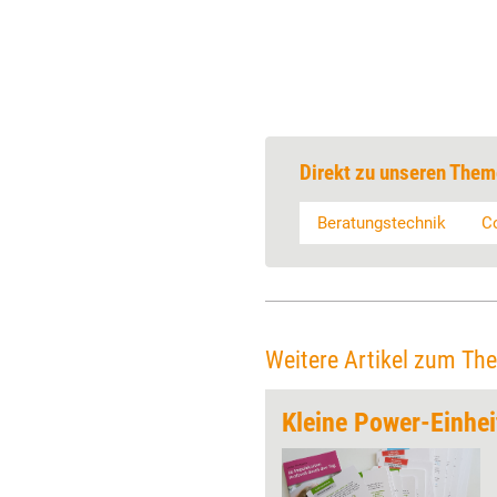
Direkt zu unseren Them
Beratungstechnik
C
Weitere Artikel zum Th
Kleine Power-Einhei
Häufig sind die Werte einer
Organisation oder Abteilung