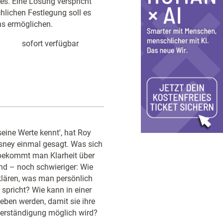
es. Eine Lösung verspricht
lichen Festlegung soll es
s ermöglichen.
sofort verfügbar
seine Werte kennt', hat Roy
sney einmal gesagt. Was sich
ie bekommt man Klarheit über
nd – noch schwieriger: Wie
rklären, was man persönlich
spricht? Wie kann in einer
ben werden, damit sie ihre
Verständigung möglich wird?