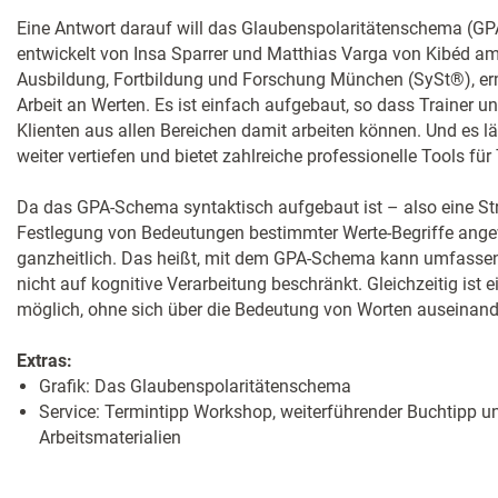
Eine Antwort darauf will das Glaubenspolaritätenschema (GP
entwickelt von Insa Sparrer und Matthias Varga von Kibéd am 
Ausbildung, Fortbildung und Forschung München (SySt®), e
Arbeit an Werten. Es ist einfach aufgebaut, so dass Trainer un
Klienten aus allen Bereichen damit arbeiten können. Und es lä
weiter vertiefen und bietet zahlreiche professionelle Tools für 
Da das GPA-Schema syntaktisch aufgebaut ist – also eine Stru
Festlegung von Bedeutungen bestimmter Werte-Begriffe angew
ganzheitlich. Das heißt, mit dem GPA-Schema kann umfassend
nicht auf kognitive Verarbeitung beschränkt. Gleichzeitig ist
möglich, ohne sich über die Bedeutung von Worten auseinan
Extras:
Grafik: Das Glaubenspolaritätenschema
Service: Termintipp Workshop, weiterführender Buchtipp u
Arbeitsmaterialien