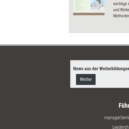
wichtige
und Weite
Methoden
und erklär
angewend
News aus der Weiterbildungsw
Weiter
Füh
managerSemi
Leadersh