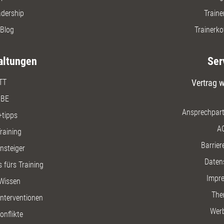
adership
Traine
Blog
Trainerko
altungen
Ser
TT
Vertrag w
BE
Ansprechpart
+tipps
A
raining
Barriere
insteiger
Daten
 fürs Training
Impr
Wissen
The
nterventionen
Wer
onflikte