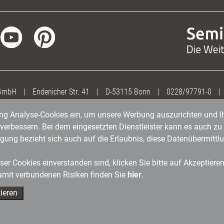
 GmbH
|
Endenicher Str. 41
|
D-53115 Bonn
|
0228/97791-0
|
gung Analyse-Cookies ein, um unsere Werbung auszurichten und Ih
erbessern. Bei dem eingesetzten Dienstleister kann es auch zu 
igung bezieht sich auch auf die Erlaubnis, diese Datenübermit
er Cookies einverstanden sind, klicken Sie bitte auf Akzeptiere
amit verbundenen Risiken finden Sie
hier
.
ieren