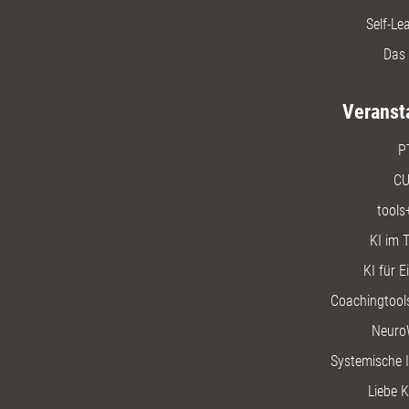
Self-Le
Das 
Veranst
P
CU
tools
KI im T
KI für E
Coachingtools
Neuro
Systemische I
Liebe K