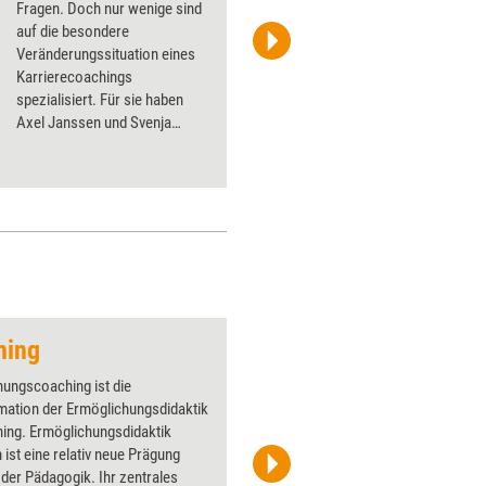
Fragen. Doch nur wenige sind
auf die besondere
Veränderungssituation eines
go2 / photocase.de
Karrierecoachings
spezialisiert. Für sie haben
Axel Janssen und Svenja
Hofert ein kostenloses Tool
entwickelt, das bei der
Auftragsklärung helfen und die
Prozessbegleitung erleichtern
soll: den
Karrierestandortfinder.
hing
Dumm
ungscoaching ist die
Über 1000
mation der Ermöglichungsdidaktik
Flipchart
hing. Ermöglichungsdidaktik
PowerPoin
ist eine relativ neue Prägung
Bildsprac
 der Pädagogik. Ihr zentrales
aktuell ha