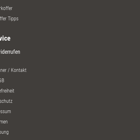
rkoffer
ffer Tipps
vice
iderrufen
ner / Kontakt
GB
freiheit
schutz
essum
men
bung