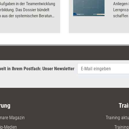
 Aufgaben in der Teamentwicklung
Anliegen 
rbildung. Das Dossier bündelt
Lernproze
 aus der systemischen Beratung
schaffen 
t, wie sie in der Praxis
Ermöglich
et werden können.
Rahmenbe
ein aktiv
nicht al
Wissensve
selbst ge
ablaufen.
elt in Ihrem Postfach: Unser Newsletter
rung
Trai
nare Magazin
Training aktue
ip-Medien
Trainin