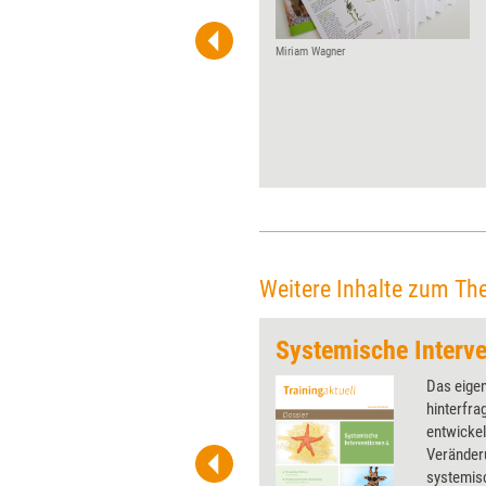
nicht einfach zu greifen und
dringen als abstrakte
Konstrukte nur schwer ins
Miriam Wagner
Bewusstsein der
Mitarbeitenden. Abhilfe kann
hier die Methode „Galerie der
Werte“ schaffen, deren Ziel es
ist, organisationale Werte
sichtbar und als Ressource
nutzbar zu machen.
Weitere Inhalte zum Th
Systemische Interve
 wirkungsvolle Grafiken für
Das eige
 und Pinnwand, für Handouts und
hinterfra
t-Charts erleichtern Ihre
entwickel
he. Als Mitglied von Training
Veränder
ben Sie Flatrate-Zugriff auf alle
systemisc