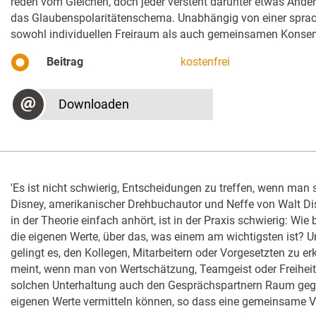
reden vom Gleichen, doch jeder versteht darunter etwas Ander
das Glaubenspolaritätenschema. Unabhängig von einer sprach
sowohl individuellen Freiraum als auch gemeinsamen Konsen
Beitrag
kostenfrei
Downloaden
'Es ist nicht schwierig, Entscheidungen zu treffen, wenn man 
Disney, amerikanischer Drehbuchautor und Neffe von Walt Di
in der Theorie einfach anhört, ist in der Praxis schwierig: W
die eigenen Werte, über das, was einem am wichtigsten ist? U
gelingt es, den Kollegen, Mitarbeitern oder Vorgesetzten zu e
meint, wenn man von Wertschätzung, Teamgeist oder Freiheit 
solchen Unterhaltung auch den Gesprächspartnern Raum gege
eigenen Werte vermitteln können, so dass eine gemeinsame 