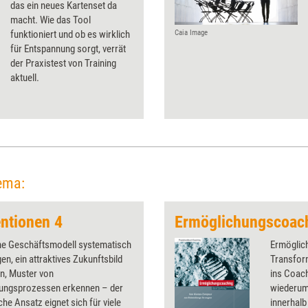
das ein neues Kartenset da
macht. Wie das Tool
funktioniert und ob es wirklich
Caia Image
für Entspannung sorgt, verrät
der Praxistest von Training
aktuell.
ema:
ntionen 4
Ermöglichungscoac
ne Geschäftsmodell systematisch
Ermöglich
gen, ein attraktives Zukunftsbild
Transfor
n, Muster von
ins Coac
ungsprozessen erkennen – der
wiederum 
he Ansatz eignet sich für viele
innerhalb