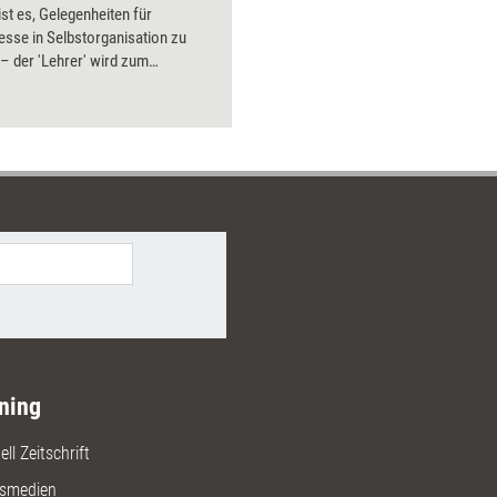
ist es, Gelegenheiten für
Bilder.
sse in Selbstorganisation zu
– der 'Lehrer' wird zum
er, zum Gestalter adäquater
dingungen. Und 'Lernen' wird als
er Aneignungsprozess verstanden,
s Aufnahme belehrender
rmittlung. Der Lernprozess soll
steuert und nicht fremdbestimmt
ning
ll Zeitschrift
gsmedien