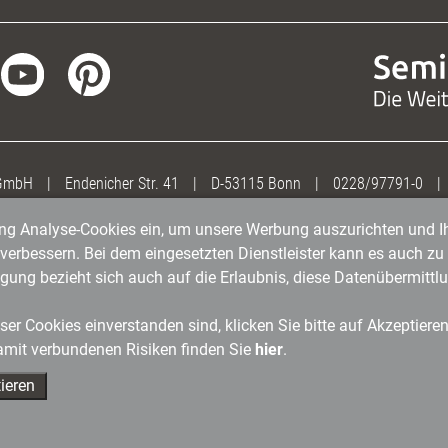
 GmbH
|
Endenicher Str. 41
|
D-53115 Bonn
|
0228/97791-0
|
gung Analyse-Cookies ein, um unsere Werbung auszurichten und Ih
erbessern. Bei dem eingesetzten Dienstleister kann es auch zu 
igung bezieht sich auch auf die Erlaubnis, diese Datenübermit
er Cookies einverstanden sind, klicken Sie bitte auf Akzeptiere
amit verbundenen Risiken finden Sie
hier
.
ieren