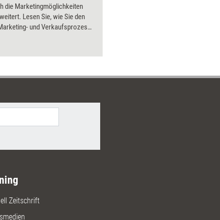
h die Marketingmöglichkeiten
eitert. Lesen Sie, wie Sie den
)Marketing- und Verkaufsprozess
ch gestalten können. Erfahren Sie,
entscheidungen ablaufen und wie
mit System Ihren Markt
en.
ning
ll Zeitschrift
gsmedien