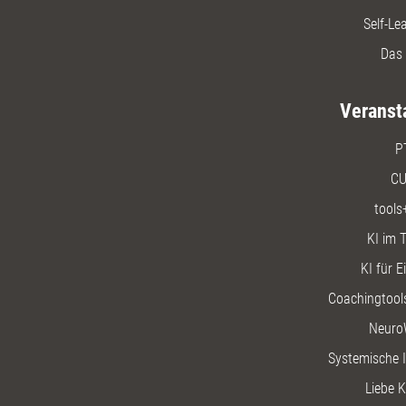
Self-Le
Das 
Veranst
P
CU
tools
KI im T
KI für E
Coachingtools
Neuro
Systemische I
Liebe K