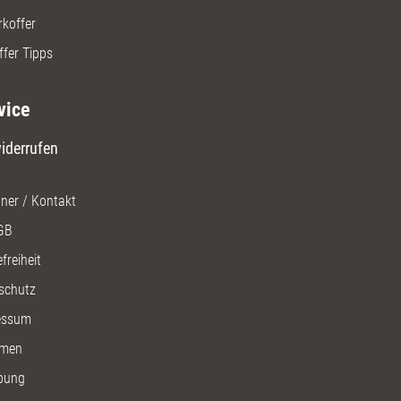
rkoffer
ffer Tipps
vice
iderrufen
ner / Kontakt
GB
freiheit
schutz
essum
men
bung