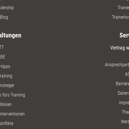
adership
Traine
Blog
Trainerko
altungen
Ser
TT
Vertrag w
BE
Ansprechpart
+tipps
A
raining
Barriere
insteiger
Daten
 fürs Training
Impr
Wissen
The
nterventionen
Wer
onflikte