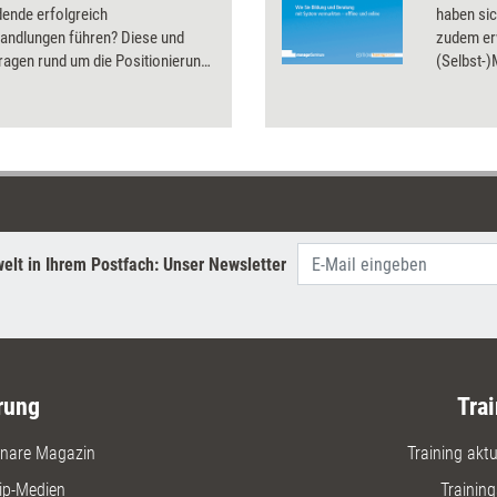
dende erfolgreich
haben sic
handlungen führen? Diese und
zudem erw
ragen rund um die Positionierung
(Selbst-
arketing in der
erfolgrei
dungsbranche klären die Artikel
wie Kauf
ssier.
Sie sich 
erschließ
elt in Ihrem Postfach: Unser Newsletter
rung
Trai
nare Magazin
Training aktue
ip-Medien
Trainin