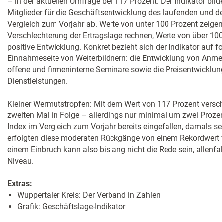
– in der aktuellen Umfrage bei 117 Prozent. Der Indikator bild
Mitglieder für die Geschäftsentwicklung des laufenden und
Vergleich zum Vorjahr ab. Werte von unter 100 Prozent zeigen 
Verschlechterung der Ertragslage rechnen, Werte von über 10
positive Entwicklung. Konkret bezieht sich der Indikator auf 
Einnahme­seite von Weiterbildnern: die Entwicklung von Anm
offene und firmeninterne Seminare sowie die Preisentwicklun
Dienstleistungen.
Kleiner Wermutstropfen: Mit dem Wert von 117 Prozent versch
zweiten Mal in Folge – allerdings nur minimal um zwei Proze
Index im Vergleich zum Vorjahr bereits eingefallen, damals s
erfolgten diese moderaten Rückgänge von einem Rekordwert 
einem Einbruch kann also bislang nicht die Rede sein, allenf
Niveau.
Extras:
Wuppertaler Kreis: Der Verband in Zahlen
Grafik: Geschäftslage-Indikator