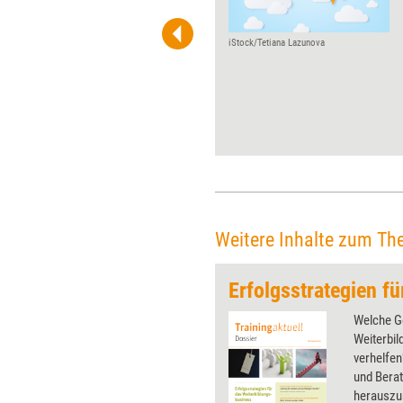
Mindestlohn. 12,60 Euro in
West- und 11,25 Euro in
Ostdeutschland verdienen nun
iStock/Tetiana Lazunova
Dozenten mindestens, die
nach dem Zweiten oder Dritten
Buch Sozialgesetzbuch (SGB)
geförderte Seminare
durchführen. In Training aktuell
erklären Vertreter der
Weiterbildungsbranche, was
sie von der Regelung halten.
Weitere Inhalte zum Th
Welche G
Weiterbi
verhelfen
und Bera
herauszu