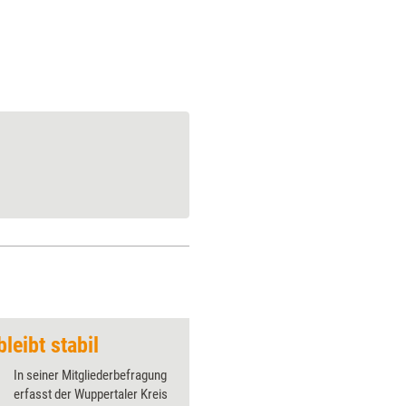
leibt stabil
Zahlen gut - Stimm
In seiner Mitgliederbefragung
erfasst der Wuppertaler Kreis