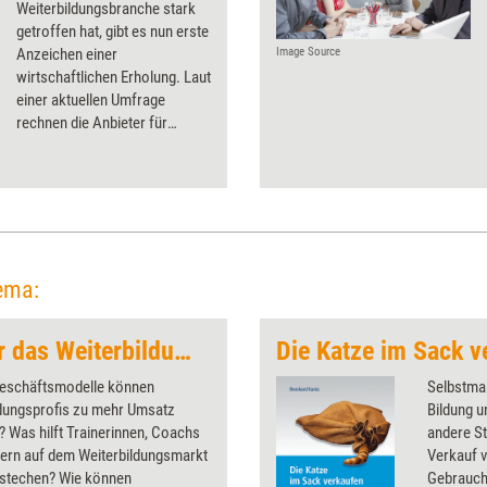
Weiterbildungsbranche stark
getroffen hat, gibt es nun erste
Anzeichen einer
Image Source
wirtschaftlichen Erholung. Laut
einer aktuellen Umfrage
rechnen die Anbieter für
dieses Jahr wieder mit
wachsenden Umsätzen – und
für 2022 sogar mit einer
Normalisierung der Nachfrage.
ema:
Erfolgsstrategien für das Weiterbildungsbusiness
Die Katze im Sack v
eschäftsmodelle können
Selbstmar
ldungsprofis zu mehr Umsatz
Bildung u
? Was hilft Trainerinnen, Coachs
andere St
tern auf dem Weiterbildungsmarkt
Verkauf 
stechen? Wie können
Gebrauch