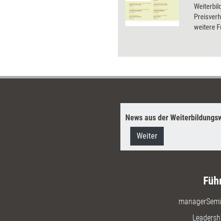
Weiterbil
Preisver
weitere F
und das M
Weiterbil
dieses Do
News aus der Weiterbildungsw
Weiter
Füh
managerSemi
Leadersh