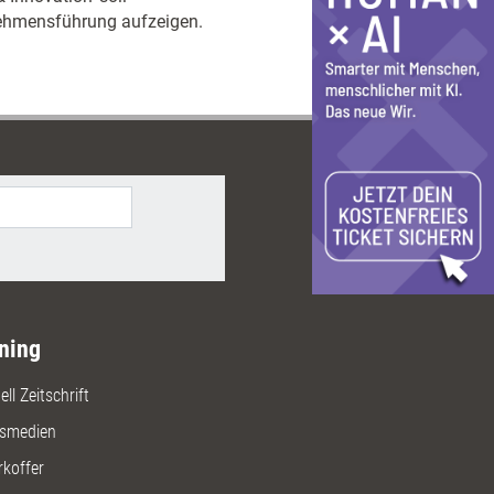
ehmensführung aufzeigen.
ning
ll Zeitschrift
gsmedien
rkoffer