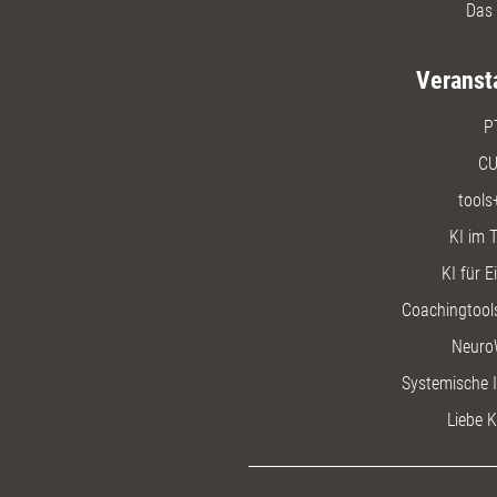
Das 
Veranst
P
CU
tools
KI im T
KI für E
Coachingtools
Neuro
Systemische I
Liebe K