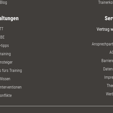
Blog
Trainerko
altungen
Ser
TT
Vertrag w
BE
Ansprechpart
+tipps
A
raining
Barriere
insteiger
Daten
 fürs Training
Impr
Wissen
The
nterventionen
Wer
onflikte