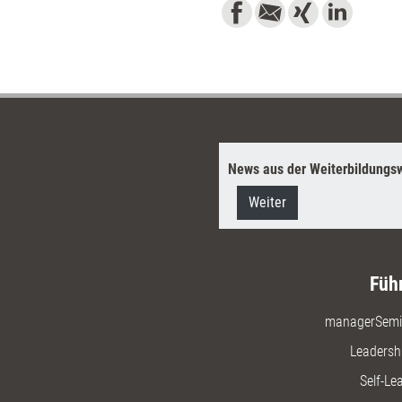
News aus der Weiterbildungsw
Weiter
Füh
managerSemi
Leadersh
Self-Le