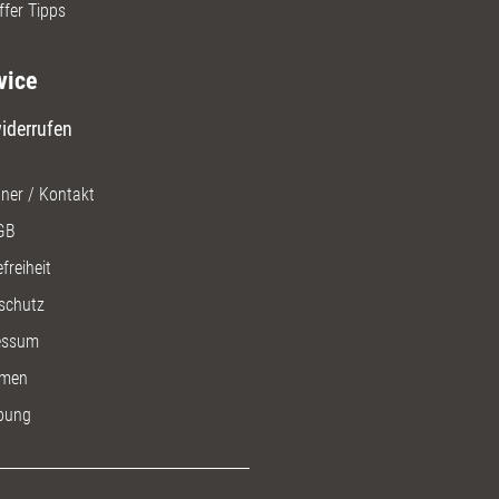
ffer Tipps
vice
iderrufen
ner / Kontakt
GB
freiheit
schutz
essum
men
bung