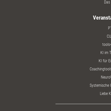
Das 
Veranst
P
CU
tools
KI im T
KI für E
Coachingtools
Neuro
Systemische I
Liebe K