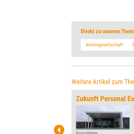
Direkt zu unseren Them
Aktiengesellschaft
Weitere Artikel zum Th
rdern
Zukunft Personal E
Auf dem Kongress der
Deutschen Gesellschaft für
Personalführung haben
Personaler ihre Agenda für die
nächsten Jahre diskutiert.
Nicole Bußmann