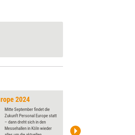
urope 2024
Bitte! Kein! Neues! 
Mitte September findet die
Zukunft Personal Europe statt
– dann dreht sich in den
Messehallen in Köln wieder
alles um die aktuellen
chriskuddl, Zweisam/photocase.com