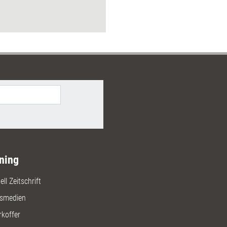
ning
ll Zeitschrift
gsmedien
rkoffer