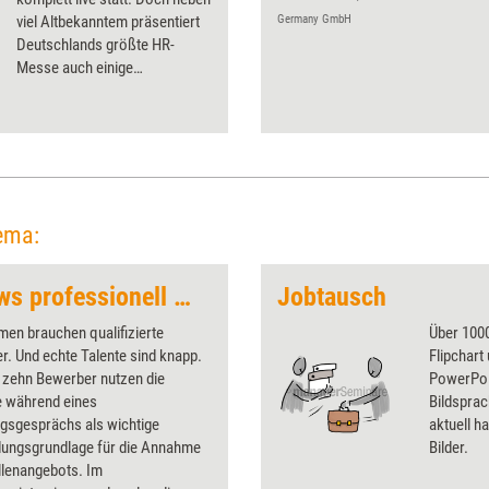
viel Altbekanntem präsentiert
Germany GmbH
Deutschlands größte HR-
Messe auch einige
Neuerungen.
ema:
Bewerbungsinterviews professionell durchführen (Trainingskonzept)
Jobtausch
en brauchen qualifizierte
Über 1000
er. Und echte Talente sind knapp.
Flipchart
 zehn Bewerber nutzen die
PowerPoin
e während eines
Bildsprac
ngsgesprächs als wichtige
aktuell ha
dungsgrundlage für die Annahme
Bilder.
llenangebots. Im