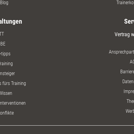
Blog
Trainerko
altungen
Ser
TT
Vertrag w
BE
Ansprechpart
+tipps
A
raining
Barriere
insteiger
Daten
 fürs Training
Impr
Wissen
The
nterventionen
Wer
onflikte