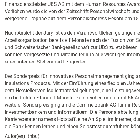
Finanzdienstleister UBS AG mit dem Human Resources Award
Verliehen wurde die von der Zeitschrift Personalwirschaft und
vergebene Trophäe auf dem Personalkongress Pekom am 18.
Nach Ansicht der Jury ist es den Verantwortlichen gelungen, e
Arbeitsorganisation bereits elf Monate nach der Fusion von
und Schweizerischer Bankgesellschaft zur UBS zu etablieren. 
könnten Vorgesetzte und Mitarbeiter nun alle wichtigen Info
einen internen Stellenmarkt zugreifen.
Der Sonderpreis für innovatives Personalmanagement ging a
Insulations Products. Mit der Einführung eines flexiblen Jahr
dem Hersteller von Isoliermaterial gelungen, eine Leistungsv
am bedrohten Standort Münster zu erreichen und damit 55 Arbe
weiterer Sonderpreis ging an die Commerzbank AG für ihr Re
Investmentbankern und Informatikern. Die Personalabteilung e
Karriereberater namens Hotstaff, eine Art Spiel im Internet, d
die Bank kennen lernen und einen Selbsttest durchführen kön
Autor(en): (nbu)