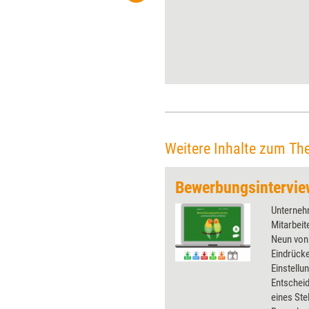
Ganz oben auf dieser steht
Diversity Management. Um die
damit verbundenen
Herausforderungen meistern
zu können, werden die
Personalressorts
Unterstützung brauchen – vor
allem die der Weiterbildner.
Weitere Inhalte zum Th
Unternehm
Mitarbeit
Neun von
Eindrück
Einstellu
Entschei
eines Ste