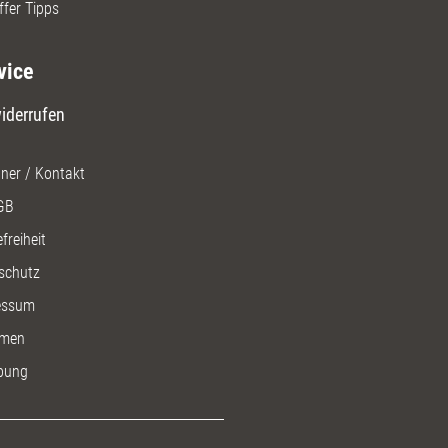
ffer Tipps
vice
iderrufen
ner / Kontakt
GB
freiheit
schutz
essum
men
bung