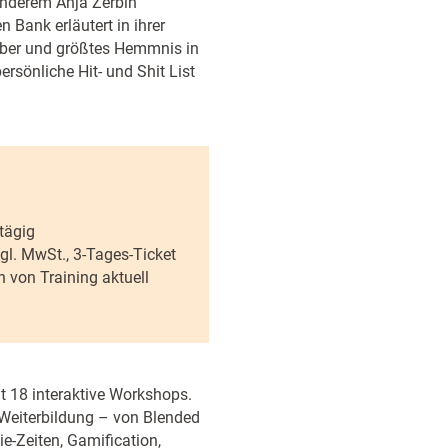
 anderem Anja Zerbin
n Bank erläutert in ihrer
iber und größtes Hemmnis in
ersönliche Hit- und Shit List
btägig
zgl. MwSt., 3-Tages-Ticket
 von Training aktuell
 18 interaktive Workshops.
 Weiterbildung – von Blended
e-Zeiten, Gamification,