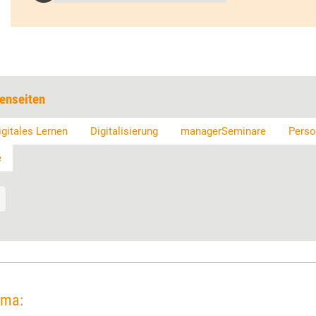
enseiten
igitales Lernen
Digitalisierung
managerSeminare
Perso
e
ema: