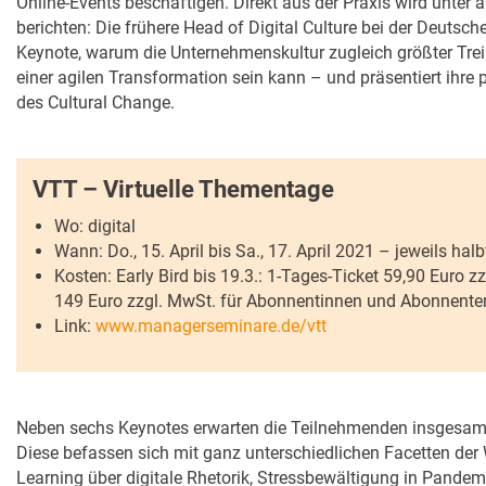
Online-Events beschäftigen. Direkt aus der Praxis wird unter
berichten: Die frühere Head of Digital Culture bei der Deutsche
Keynote, warum die Unternehmenskultur zugleich größter Tre
einer agilen Transformation sein kann – und präsentiert ihre p
des Cultural Change.
VTT – Virtuelle Thementage
Wo: digital
Wann: Do., 15. April bis Sa., 17. April 2021 – jeweils hal
Kosten: Early Bird bis 19.3.: 1-Tages-Ticket 59,90 Euro z
149 Euro zzgl. MwSt. für Abonnentinnen und Abonnenten
Link:
www.managerseminare.de/vtt
Neben sechs Keynotes erwarten die Teilnehmenden insgesamt
Diese befassen sich mit ganz unterschiedlichen Facetten der
Learning über digitale Rhetorik, Stressbewältigung in Pandemi