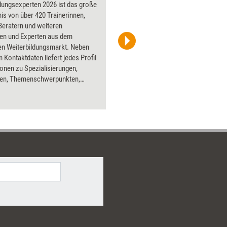
dungsexperten 2026 ist das große
Über 1000
is von über 420 Trainerinnen,
Flipchart
Beratern und weiteren
PowerPoin
nen und Experten aus dem
Bildsprac
en Weiterbildungsmarkt. Neben
aktuell ha
n Kontaktdaten liefert jedes Profil
Bilder.
onen zu Spezialisierungen,
pen, Themenschwerpunkten,
tionen und Publikationen. Eng
 ist das Kompendium mit der
rigen Datenbank auf der
attform Seminarmarkt.de. Dort
falls alle Weiterbildungsprofis
teilweise mit ausführlichen
roben oder Videopräsentationen.
em Nachschlagewerk und
rkt.de finden Sie schnell
 Expertinnen und Experten für
iegen im Bereich der beruflichen
dung. Ideal als Erstinformation