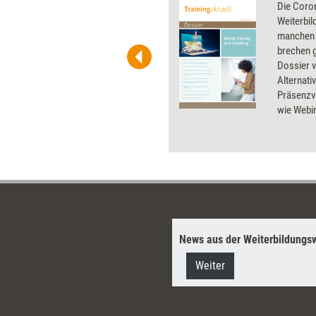
 wirkungsvolle Grafiken für
Die Coron
 und Pinnwand, für Handouts und
Weiterbil
t-Charts erleichtern Ihre
manchen 
he. Als Mitglied von Training
brechen g
ben Sie Flatrate-Zugriff auf alle
Dossier v
Alternati
Präsenzve
wie Webin
Coaching
News aus der Weiterbildungsw
Weiter