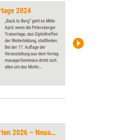
rtage 2024
„Back to Berg“ geht es Mitte
April, wenn die Petersberger
Trainertage, das Gipfeltreffen
der Weiterbildung, stattfinden.
Bei der 17. Auflage der
iStock/nadia_bormotova
Veranstaltung aus dem Verlag
managerSeminare dreht sich
alles um das Motto
„bewusstSein im Business“.
Weiterbildungsexperten 2026 – Neuauflage
Künstliche Intellige