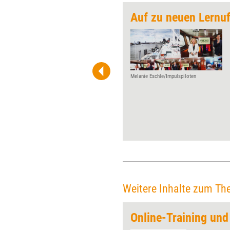
rtage 2023
Auf zu neuen Lernu
Ende April finden die
Petersberger Trainertage, die
PTT, statt. Nach drei
pandemiebedingten Absagen
geht es für den
Melanie Eschle/Impulspiloten
Weiterbildungskongress aus
dem Verlag managerSeminare
zurück auf den
namensgebenden Petersberg
bei Bonn. Inhaltlich dreht sich
bei der 16. Auflage alles um
Empowerment.
Weitere Inhalte zum Th
nz 2
Online-Training und