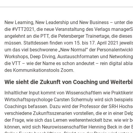
New Learning, New Leadership und New Business – unter die
die #VTT2021, die neue Veranstaltung des Verlags managerSe
angelehnt an die PTT, die Petersberger Trainertage, die diese
müssen. Stattdessen finden vom 15. bis 17. April 2021 jewei
um das viel beschworene „New Normal“ der Personalentwicklu
Workshops, Deep Diving, Austauschformaten und Networkin
die VTT – wie der Name es schon andeutet – rein digital abla
des Kommunikationstools Zoom.
Wie sieht die Zukunft von Coaching und Weiterb
Inhaltlicher Input kommt von Wissenschaftlern wie Praktikeri
Wirtschaftspsychologe Carsten Schermuly wird sich beispiels
Coachings befassen. Dazu wird der Professor der SRH Hochsch
verschiedene Zukunftsszenarien vorstellen, die er in einer Del
der Frage, wie sich das Lernen weiterentwickelt bzw. wie wir b
können, wird sich Neurowissenschaftler Henning Beck in der