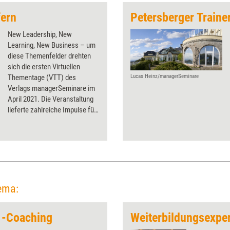
fern
Petersberger Traine
New Leadership, New
Learning, New Business – um
diese Themenfelder drehten
sich die ersten Virtuellen
Thementage (VTT) des
Lucas Heinz/managerSeminare
Verlags managerSeminare im
April 2021. Die Veranstaltung
lieferte zahlreiche Impulse für
Weiterbildungsprofessionals.
Und zeigte: Auch digitale
Events können Lust darauf
machen, zu neuen Lernufern
aufzubrechen.
ema:
 -Coaching