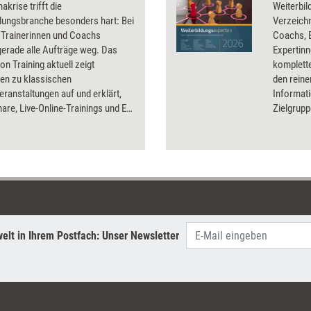
akrise trifft die
Weiterbil
dungsbranche besonders hart: Bei
Verzeichn
Trainerinnen und Coachs
Coachs, 
erade alle Aufträge weg. Das
Expertin
on Training aktuell zeigt
komplett
ven zu klassischen
den reine
ranstaltungen auf und erklärt,
Informati
are, Live-Online-Trainings und E-
Zielgrup
s funktionieren.
Qualifika
verknüpft
dazugehö
Onlinepl
sind eben
gelistet, 
Arbeitsp
Mit dies
elt in Ihrem Postfach: Unser Newsletter
Seminarma
passende
jedes Anl
Weiterbil
geeignet.