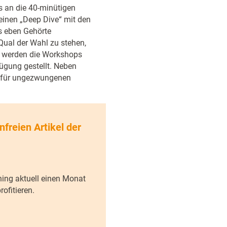
s an die 40-minütigen
inen „Deep Dive“ mit den
s eben Gehörte
Qual der Wahl zu stehen,
l, werden die Workshops
gung gestellt. Neben
m für ungezwungenen
nfreien Artikel der
ning aktuell einen Monat
ofitieren.