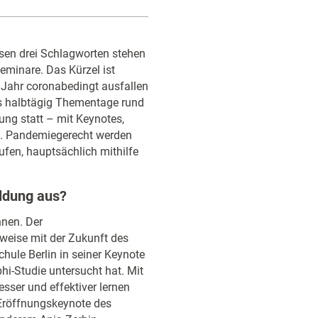
sen drei Schlagworten stehen
minare. Das Kürzel ist
s Jahr coronabedingt ausfallen
ls halbtägig Thementage rund
ng statt – mit Keynotes,
g. Pandemiegerecht werden
ufen, hauptsächlich mithilfe
ildung aus?
nnen. Der
weise mit der Zukunft des
ule Berlin in seiner Keynote
phi-Studie untersucht hat. Mit
esser und effektiver lernen
 Eröffnungskeynote des