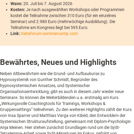
Wann:
20. Juli bis 7. August 2026
Kosten:
Je nach ausgewählten Workshops oder Programmen
kostet die Teilnahme zwischen 310 Euro (für ein einzelnes
Seminar) und 2.980 Euro (mehrwöchige Ausbildung). Die
Teilnahme am Kongress liegt bei 595 Euro.
Link:
metaforum-sommercamp.com
Bewährtes, Neues und Highlights
Neben Altbewährtem wie die Grund- und Aufbaukurse zu
Hypnosystemik von Gunther Schmidt, Begründer des
hypnosystemischen Ansatzes, und Systemischer
Organisationsentwicklung, gibt es auch in diesem Jahr wieder neue
Seminare. So können die Weiterbildenden u.a. erstmalig am Kurs
„Wirkungsvolle Coachingtools für Trainings, Workshops &
Gruppensettings“ teilnehmen. Zu den weiteren Highlights zählt der Kurs
von Insa Sparrer und Matthias Varga von Kibéd, den Entwicklern der
Systemischen Strukturaufstellung, gemeinsam mit Diplom-Psychologin
Anja Meinen. Hier stehen zunächst Grundlagen rund um die SySt-
Tetralemma-Arbeit sowie SySt-Miniaturen im Fokus, gefolgt von