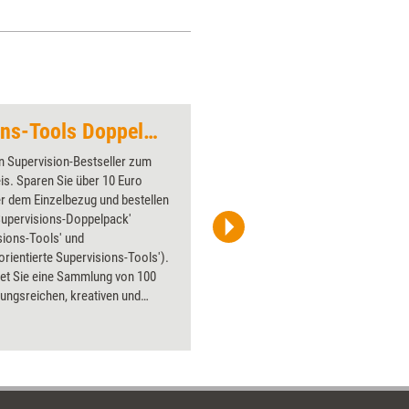
Schulze-Seeger erklärt, wie
man es schafft, ganz im Hier
und Jetzt zu sein und damit als
Mensch und Coach zu
wachsen.
Angebot: Supervisions-Tools Doppelpack
Rettungsring 2
n Supervision-Bestseller zum
Über 1000
is. Sparen Sie über 10 Euro
Flipchart
r dem Einzelbezug und bestellen
PowerPoin
Supervisions-Doppelpack'
Bildsprac
sions-Tools' und
aktuell ha
rientierte Supervisions-Tools').
Bilder.
tet Sie eine Sammlung von 100
ungsreichen, kreativen und
enden Tools für den
onsalltag.