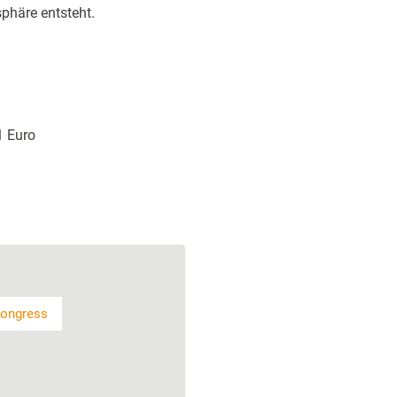
phäre entsteht.
1 Euro
Kongress