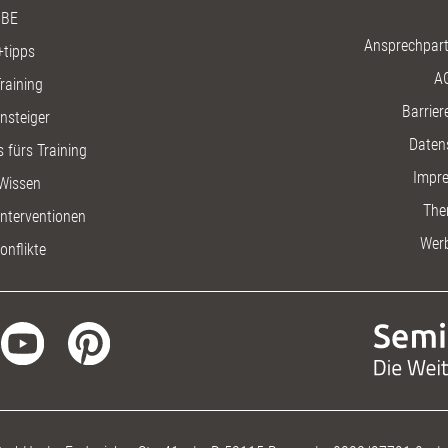
BE
Ansprechpart
+tipps
A
raining
Barriere
insteiger
Daten
 fürs Training
Impr
Wissen
The
nterventionen
Wer
onflikte