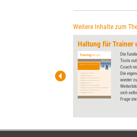
Bachmann.
Weitere Inhalte zum Th
Haltung für Trainer
 wirkungsvolle Grafiken für
Die fundi
 und Pinnwand, für Handouts und
Tools nut
t-Charts erleichtern Ihre
Coach nic
he. Als Mitglied von Training
Die eigen
ben Sie Flatrate-Zugriff auf alle
wieder zu
Weiterbi
sich selb
Frage ste
verwehrt 
Handlung
Artikel, 
reflektier