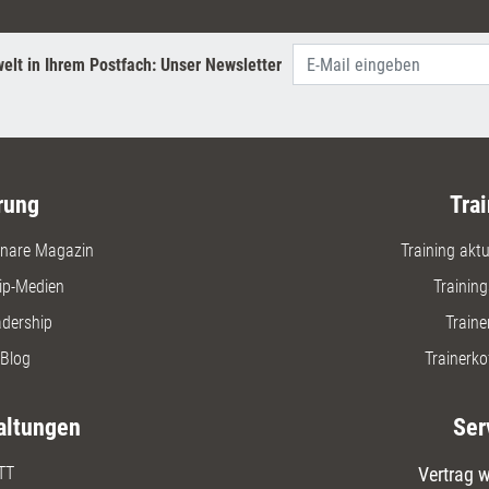
elt in Ihrem Postfach: Unser Newsletter
rung
Trai
nare Magazin
Training aktue
ip-Medien
Trainin
adership
Traine
Blog
Trainerko
altungen
Ser
TT
Vertrag w