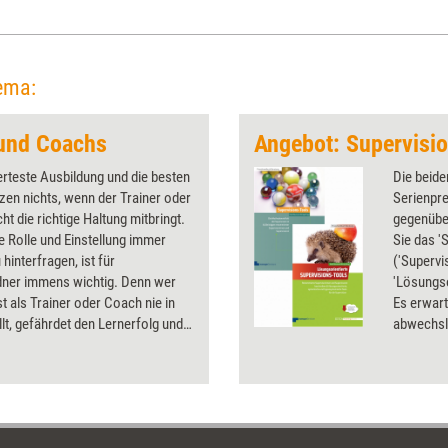
ema:
 und Coachs
erteste Ausbildung und die besten
Die beide
zen nichts, wenn der Trainer oder
Serienpre
ht die richtige Haltung mitbringt.
gegenübe
e Rolle und Einstellung immer
Sie das '
 hinterfragen, ist für
('Supervi
ldner immens wichtig. Denn wer
'Lösungso
st als Trainer oder Coach nie in
Es erwar
llt, gefährdet den Lernerfolg und
abwechsl
sich und seinen Klienten neue
inspirier
soptionen. Das Dossier bündelt
Supervisi
die die Haltung von Weiterbildnern
en.