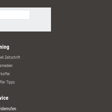
ning
ll Zeitschrift
gsmedien
rkoffer
ffer Tipps
vice
iderrufen