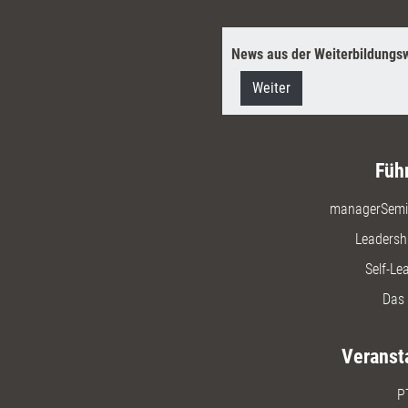
News aus der Weiterbildungsw
Weiter
Füh
managerSemi
Leadersh
Self-Le
Das 
Veranst
P