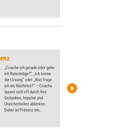
senz
Coaching meets Re
„Coache ich gerade oder gebe
ich Ratschläge?“, „Ich kenne
die Lösung“ oder „Was frage
ich als Nächstes?“ – Coachs
lassen sich oft durch ihre
WEISSWERT C. Morin & M. Indermaur
Gedanken, Impulse und
Unsicherheiten ablenken.
Dabei ist Präsenz ein
entscheidender Erfolgsfaktor
im Coaching.
Coachausbilderin Inke