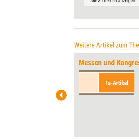
Alle 8 Themen anzeigen
Weitere Artikel zum Th
rschuhen!
Messen und Kongre
Coaching ist in der Mitte der
Gesellschaft angekommen.
Dennoch halten es immer noch
viele Coachs für nötig, sich
von anderen
Beratungsformaten
abzugrenzen und vor
Scharlatanen zu warnen. Doch
dieser Rechtfertigungsdruck
ist vor allem eines: selbst
auferlegt, meint Thomas