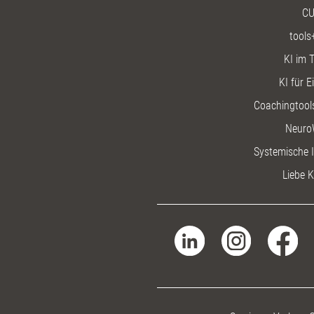
CU
tools
KI im T
KI für E
Coachingtools
Neuro
Systemische I
Liebe K