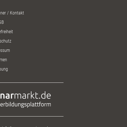
ner / Kontakt
GB
freiheit
schutz
essum
men
bung