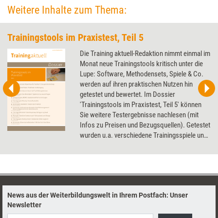
veränderten Markt? Welche Bedeutung erhält Künstliche Intelligenz? Und
Weitere Inhalte zum Thema:
was erwarten Auftraggeber heute von Weiterbildung? Training aktuell mit
Prognosen und Perspektiven aus beiden Verbandsformaten.
Trainingstools im Praxistest, Teil 5
Die Training aktuell-Redaktion nimmt einmal im
Monat neue Trainingstools kritisch unter die
Lupe: Software, Methodensets, Spiele & Co.
werden auf ihren praktischen Nutzen hin
getestet und bewertet. Im Dossier
'Trainingstools im Praxistest, Teil 5' können
Sie weitere Testergebnisse nachlesen (mit
Infos zu Preisen und Bezugsquellen). Getestet
wurden u.a. verschiedene Trainingsspiele und
Kartensets, eine Trainings-DVD und ein
Präsentationstool.
News aus der Weiterbildungswelt in Ihrem Postfach: Unser
Newsletter