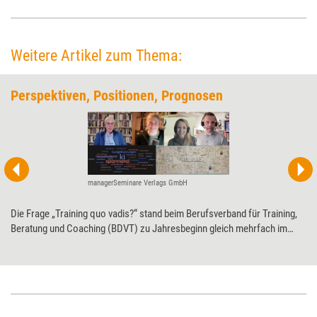
Weitere Artikel zum Thema:
Perspektiven, Positionen, Prognosen
managerSeminare Verlags GmbH
Die Frage „Training quo vadis?“ stand beim Berufsverband für Training,
Beratung und Coaching (BDVT) zu Jahresbeginn gleich mehrfach im
Fokus: Sie rahmte Mitte Januar einen digitalen Expertentalk mit vier
Branchenstimmen und wurde Ende Januar beim BDVT-Camp durch eine
Meinungswand weitergeführt. Im Mittelpunkt standen hier wie dort
Grundsatzfragen zur Zukunft des Trainings: Welche Rolle werden
Trainerinnen und Trainer einnehmen? Wie positionieren sie sich in einem