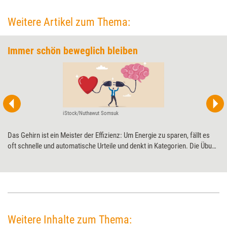
Weitere Artikel zum Thema:
Immer schön beweglich bleiben
iStock/Nuthawut Somsuk
Das Gehirn ist ein Meister der Effizienz: Um Energie zu sparen, fällt es
oft schnelle und automatische Urteile und denkt in Kategorien. Die Übung
„Der bewegte Zeitungsreporter“ hilft dabei, den eigenen Emotionen wie
den harten Fakten Raum in der Bewertung zu geben und so
Schubladendenken zu vermeiden. Darüber hinaus fördert sie die
kognitive Leistung durch Bewegung, die im Alltag oft zu kurz kommt.
Auftakt der Reihe zu emotionaler Intelligenz.
Weitere Inhalte zum Thema: