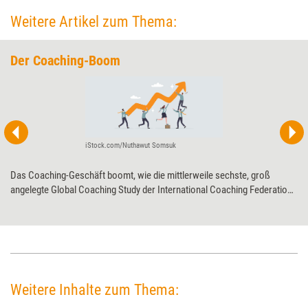
Weitere Artikel zum Thema:
Der Coaching-Boom
iStock.com/Nuthawut Somsuk
Das Coaching-Geschäft boomt, wie die mittlerweile sechste, groß
angelegte Global Coaching Study der International Coaching Federation
(ICF) zeigt. Und ein Ende scheint nicht in Sicht zu sein. Im Gegenteil:
Coachs rechnen in Zukunft mit steigenden Kundenzahlen – und nehmen
deshalb die Weiterentwicklung ihrer Qualifizierungen und Angebote in
den Blick.
Weitere Inhalte zum Thema: